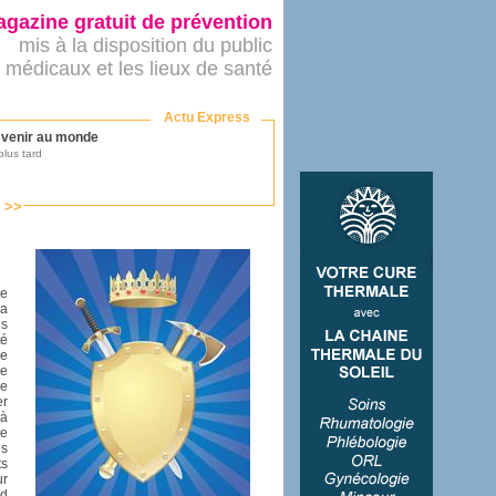
gazine gratuit de prévention
mis à la disposition du public
 médicaux et les lieux de santé
Actu Express
r venir au monde
lus tard
s >>
ononcer sur le système de santé
as par le ministère...
pe
a
us
mer son médecin
té
ne
ne
ue
er
 à
te
éalité
es
e 2016
ts
ur
rd