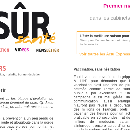
Premier ma
dans les cabinets
L'été: la meilleure saison pou
Mieux pour l'accouchement et mieux p
lire la suite >>
voir toutes les Actu Expres
Les médecins appelés à se pr
Consultés par l'Ordre des médecins, p
Vaccination, sans hésitation
lire la suite >>
ida, maladie, bonne résolution
Faut-il vraiment revenir sur la grip
A H1N1 pour démontrer que l
vaccination s’est une fois de pl
Une campagne de pub pour ai
rir
affirmée comme l’arme de san
La pub au service des praticiens?
publique par excellence ? U
lire la suite >>
campagne aussi mal gérée, u
ont, ni les étapes d’évolution de
communication aussi erratiq
niveau éventuel de notre QI. Juste
n’auront pas réussi à décourag
e fois, on adorerait rester toute sa
des millions de Français, prêts
patienter des heures pour un ac
DMP, l'Arlésienne va devenir r
praticable en 30 secondes.
Et d
e la prévention a un peu perdu de
Déploiement prévu au 4ème trimestr
milliers de médecins traitan
roule et glougloute dans la gorge
lire la suite >>
s’interrogent encore aujourd’hui s
ette pauvre prévention : on la met
les choix curieux qui les ont d’abo