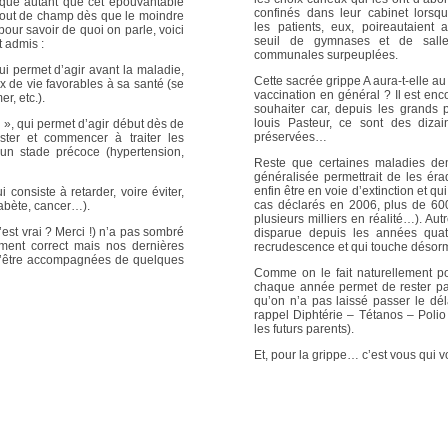
que autant que cet épouvantable
confinés dans leur cabinet lorsq
 bout de champ dès que le moindre
les patients, eux, poireautaient 
 pour savoir de quoi on parle, voici
Soins palliatifs: 40 millions de
seuil de gymnases et de sall
 admis :
La journée mondiale des soins palliati
communales surpeuplées.
lire la suite >>
ui permet d’agir avant la maladie,
Cette sacrée grippe A aura-t-elle a
x de vie favorables à sa santé (se
vaccination en général ? Il est enc
r, etc.).
souhaiter car, depuis les grands
louis Pasteur, ce sont des diza
», qui permet d’agir début dès de
préservées…
ister et commencer à traiter les
 un stade précoce (hypertension,
Reste que certaines maladies dem
généralisée permettrait de les éra
enfin être en voie d’extinction et q
i consiste à retarder, voire éviter,
cas déclarés en 2006, plus de 6
iabète, cancer…).
plusieurs milliers en réalité…). Au
est vrai ? Merci !) n’a pas sombré
disparue depuis les années quatr
ement correct mais nos dernières
recrudescence et qui touche désorm
 d’être accompagnées de quelques
Comme on le fait naturellement pou
chaque année permet de rester par
qu’on n’a pas laissé passer le dél
rappel Diphtérie – Tétanos – Polio
les futurs parents).
Et, pour la grippe… c’est vous qui v