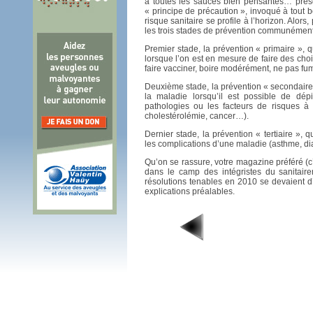
à toutes les sauces bien pensantes… pres
« principe de précaution », invoqué à tout
risque sanitaire se profile à l’horizon. Alors,
les trois stades de prévention communément
Premier stade, la prévention « primaire », q
lorsque l’on est en mesure de faire des choi
faire vacciner, boire modérément, ne pas fume
Deuxième stade, la prévention « secondaire 
la maladie lorsqu’il est possible de dép
pathologies ou les facteurs de risques à
cholestérolémie, cancer…).
Dernier stade, la prévention « tertiaire », qu
les complications d’une maladie (asthme, d
Qu’on se rassure, votre magazine préféré (c’
dans le camp des intégristes du sanitair
résolutions tenables en 2010 se devaient
explications préalables.