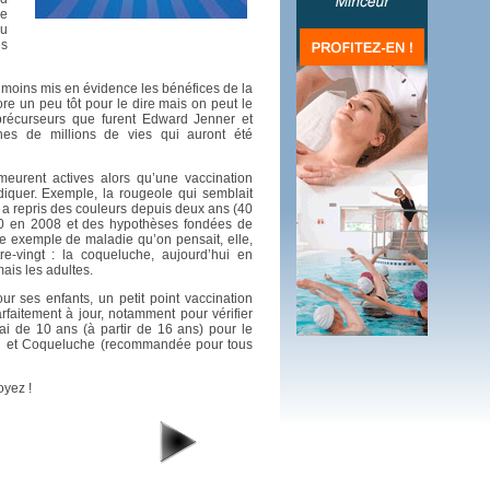
ue
au
 plus en 2016
es
fs n'a pas été inutile
u moins mis en évidence les bénéfices de la
ore un peu tôt pour le dire mais on peut le
 précurseurs que furent Edward Jenner et
ines de millions de vies qui auront été
eurent actives alors qu’une vaccination
diquer. Exemple, la rougeole qui semblait
ui a repris des couleurs depuis deux ans (40
00 en 2008 et des hypothèses fondées de
tre exemple de maladie qu’on pensait, elle,
e-vingt : la coqueluche, aujourd’hui en
ais les adultes.
r ses enfants, un petit point vaccination
faitement à jour, notamment pour vérifier
ai de 10 ans (à partir de 16 ans) pour le
et Coqueluche (recommandée pour tous
oyez !