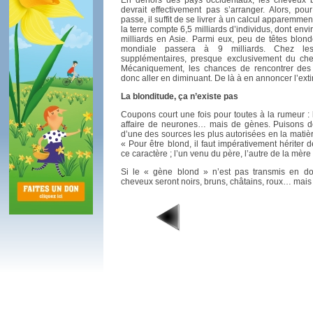
En dehors des pays occidentaux, les cheveux b
devrait effectivement pas s’arranger. Alors, pou
passe, il suffit de se livrer à un calcul apparemmen
la terre compte 6,5 milliards d’individus, dont envir
milliards en Asie. Parmi eux, peu de têtes blon
mondiale passera à 9 milliards. Chez les
supplémentaires, presque exclusivement du ch
Mécaniquement, les chances de rencontrer des c
donc aller en diminuant. De là à en annoncer l’extin
La blonditude, ça n’existe pas
Coupons court une fois pour toutes à la rumeur : 
affaire de neurones… mais de gènes. Puisons d
d’une des sources les plus autorisées en la matièr
« Pour être blond, il faut impérativement hérit
ce caractère ; l’un venu du père, l’autre de la mère 
Si le « gène blond » n’est pas transmis en do
cheveux seront noirs, bruns, châtains, roux… mais