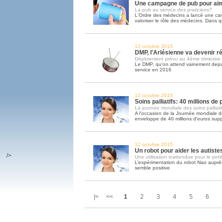
Une campagne de pub pour ai
La pub au service des praticiens?
L'Ordre des médecins a lancé une c
valoriser le rôle des médecins. Dans q
12 octobre 2015
DMP, l'Arlésienne va devenir ré
Déploiement prévu au 4ème trimestre
Le DMP, qu'on attend vainement depui
service en 2016
12 octobre 2015
Soins palliatifs: 40 millions de
La journée mondiale des soins palliatif
A l'occasion de la Journée mondiale des
enveloppe de 40 millions d'euros sup
12 octobre 2015
Un robot pour aider les autiste
/>
Une utilisation inattendue pour le peti
L’expérimentation du robot Nao auprès
semble positive
|< <<
1
2
3
4
5
6