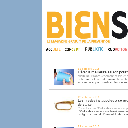
13 octobre 2015
L'été: la meilleure saison pou
Mieux pour l'accouchement et mieux p
Selon une étude britannique, la meill
au monde et pour vieillir en bonne sant
12 octobre 2015
Les médecins appelés à se pr
de santé
Consultés par l'Ordre des médecins, pa
L'Ordre des médecins a lancé cette 
en ligne auprès de l'ensemble des m
12 octobre 2015