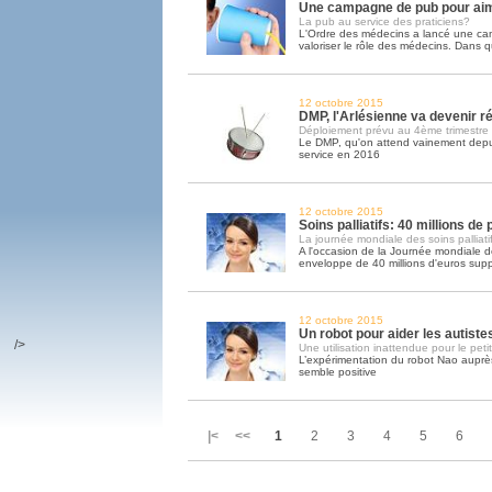
Une campagne de pub pour ai
La pub au service des praticiens?
L'Ordre des médecins a lancé une c
valoriser le rôle des médecins. Dans q
12 octobre 2015
DMP, l'Arlésienne va devenir ré
Déploiement prévu au 4ème trimestre
Le DMP, qu'on attend vainement depui
service en 2016
12 octobre 2015
Soins palliatifs: 40 millions de
La journée mondiale des soins palliatif
A l'occasion de la Journée mondiale des
enveloppe de 40 millions d'euros sup
12 octobre 2015
Un robot pour aider les autiste
/>
Une utilisation inattendue pour le peti
L’expérimentation du robot Nao auprès
semble positive
|< <<
1
2
3
4
5
6