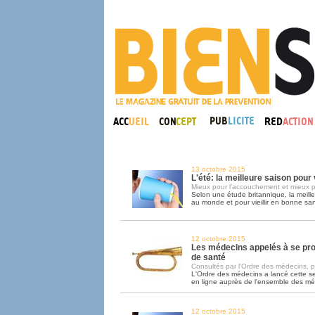
13 octobre 2015
L'été: la meilleure saison pou
Mieux pour l'accouchement et mieux p
Selon une étude britannique, la meill
au monde et pour vieillir en bonne sant
12 octobre 2015
Les médecins appelés à se pr
de santé
Consultés par l'Ordre des médecins, pa
L'Ordre des médecins a lancé cette 
en ligne auprès de l'ensemble des m
12 octobre 2015