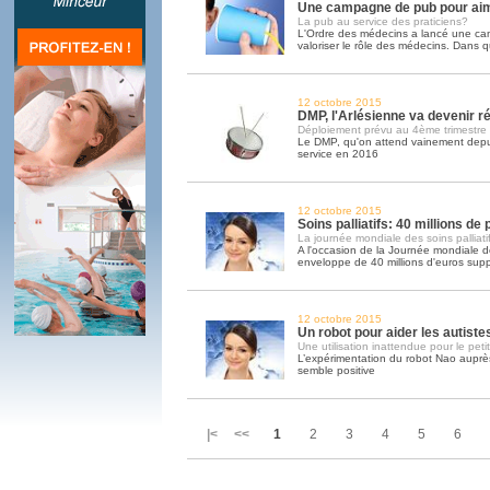
Une campagne de pub pour ai
La pub au service des praticiens?
L'Ordre des médecins a lancé une c
valoriser le rôle des médecins. Dans q
12 octobre 2015
DMP, l'Arlésienne va devenir ré
Déploiement prévu au 4ème trimestre
Le DMP, qu'on attend vainement depui
service en 2016
12 octobre 2015
Soins palliatifs: 40 millions de
La journée mondiale des soins palliatif
A l'occasion de la Journée mondiale des
enveloppe de 40 millions d'euros sup
12 octobre 2015
Un robot pour aider les autiste
Une utilisation inattendue pour le peti
L’expérimentation du robot Nao auprès
semble positive
|< <<
1
2
3
4
5
6