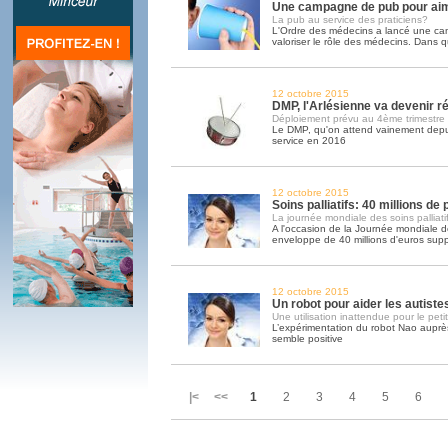
Une campagne de pub pour ai
La pub au service des praticiens?
L'Ordre des médecins a lancé une c
valoriser le rôle des médecins. Dans q
12 octobre 2015
DMP, l'Arlésienne va devenir ré
Déploiement prévu au 4ème trimestre
Le DMP, qu'on attend vainement depui
service en 2016
12 octobre 2015
Soins palliatifs: 40 millions de
La journée mondiale des soins palliatif
A l'occasion de la Journée mondiale des
enveloppe de 40 millions d'euros sup
12 octobre 2015
Un robot pour aider les autiste
Une utilisation inattendue pour le peti
L’expérimentation du robot Nao auprès
semble positive
|< <<
1
2
3
4
5
6