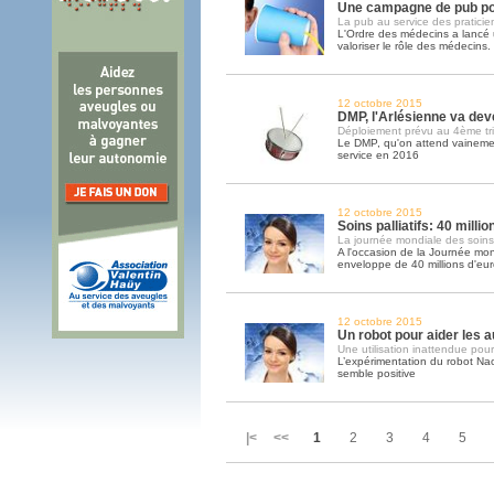
Une campagne de pub po
La pub au service des praticie
L'Ordre des médecins a lanc
valoriser le rôle des médecins
12 octobre 2015
DMP, l'Arlésienne va deve
Déploiement prévu au 4ème tr
Le DMP, qu'on attend vainemen
service en 2016
12 octobre 2015
Soins palliatifs: 40 milli
La journée mondiale des soins pa
A l'occasion de la Journée mond
enveloppe de 40 millions d'eu
12 octobre 2015
Un robot pour aider les a
Une utilisation inattendue pour
L’expérimentation du robot Na
semble positive
|< <<
1
2
3
4
5