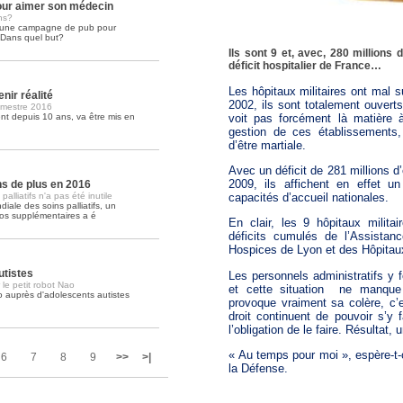
ur aimer son médecin
ns?
é une campagne de pub pour
Soins palliatifs: 40 millions de
. Dans quel but?
La journée mondiale des soins palliati
Ils sont 9 et, avec, 280 millions d
lire la suite >>
déficit hospitalier de France…
Les hôpitaux militaires ont mal s
nir réalité
2002, ils sont totalement ouvert
imestre 2016
voit pas forcément là matière à
t depuis 10 ans, va être mis en
gestion de ces établissements, 
d’être martiale.
Avec un déficit de 281 millions d
2009, ils affichent en effet 
ons de plus en 2016
lliatifs n'a pas été inutile
capacités d’accueil nationales.
iale des soins palliatifs, un
ros supplémentaires a é
En clair, les 9 hôpitaux militai
déficits cumulés de l’Assistan
Hospices de Lyon et des Hôpitau
utistes
Les personnels administratifs y f
 le petit robot Nao
et cette situation
ne manque 
o auprès d'adolescents autistes
provoque vraiment sa colère, c’es
droit continuent de pouvoir s’y f
l’obligation de le faire. Résultat,
« Au temps pour moi », espère-t-
6
7
8
9
>>
>|
la Défense.