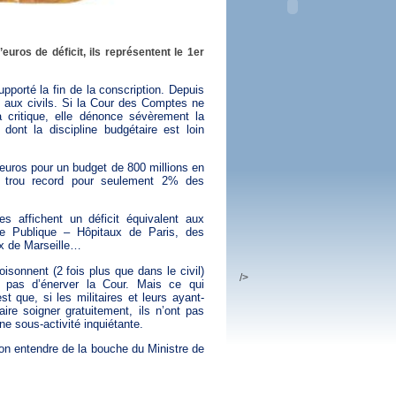
 plus en 2016
fs n'a pas été inutile
’euros de déficit, ils représentent le 1er
upporté la fin de la conscription. Depuis
s aux civils. Si la Cour des Comptes ne
 critique, elle dénonce sévèrement la
dont la discipline budgétaire est loin
’euros pour un budget de 800 millions en
un trou record pour seulement 2% des
res affichent un déficit équivalent aux
ce Publique – Hôpitaux de Paris, des
x de Marseille…
oisonnent (2 fois plus que dans le civil)
/>
pas d’énerver la Cour. Mais ce qui
t que, si les militaires et leurs ayant-
aire soigner gratuitement, ils n’ont pas
 une sous-activité inquiétante.
on entendre de la bouche du Ministre de