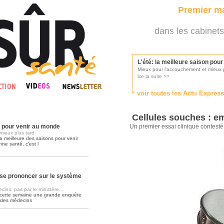
Premier ma
dans les cabinets
L'été: la meilleure saison pou
Mieux pour l'accouchement et mieux p
lire la suite >>
voir toutes les Actu Expres
Les médecins appelés à se pr
Consultés par l'Ordre des médecins, p
Cellules souches : 
lire la suite >>
n pour venir au monde
Un premier essai clinique contest
mieux plus tard
a meilleure des saisons pour venir
nne santé, c'est l
Une campagne de pub pour ai
La pub au service des praticiens?
lire la suite >>
se prononcer sur le système
ins, pas par le ministère...
 cette semaine une grande enquête
DMP, l'Arlésienne va devenir r
 des médecins
Déploiement prévu au 4ème trimestr
lire la suite >>