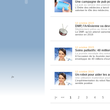
Une campagne de pub po
La pub au service des praticie
L'Ordre des médecins a lanc
valoriser le rôle des médecins
12 octobre 2015
DMP, l'Arlésienne va deve
Déploiement prévu au 4ème tr
Le DMP, qu'on attend vainemen
service en 2016
12 octobre 2015
Soins palliatifs: 40 milli
La journée mondiale des soins pa
A l'occasion de la Journée mond
enveloppe de 40 millions d'eu
12 octobre 2015
Un robot pour aider les a
/>
Une utilisation inattendue pour
L’expérimentation du robot Na
semble positive
|< <<
1
2
3
4
5