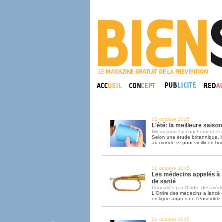
13 octobre 2015
L'été: la meilleure saiso
Mieux pour l'accouchement et 
Selon une étude britannique, l
au monde et pour vieillir en bo
12 octobre 2015
Les médecins appelés à 
de santé
Consultés par l'Ordre des médec
L'Ordre des médecins a lancé
en ligne auprès de l'ensemble
12 octobre 2015