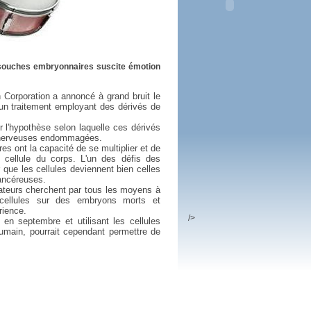
 plus en 2016
fs n'a pas été inutile
s souches embryonnaires suscite émotion
 Corporation a annoncé à grand bruit le
'un traitement employant des dérivés de
r l'hypothèse selon laquelle ces dérivés
es nerveuses endommagées.
s ont la capacité de se multiplier et de
e cellule du corps. L'un des défis des
 que les cellules deviennent bien celles
ancéreuses.
vateurs cherchent par tous les moyens à
cellules sur des embryons morts et
rience.
/>
en septembre et utilisant les cellules
umain, pourrait cependant permettre de