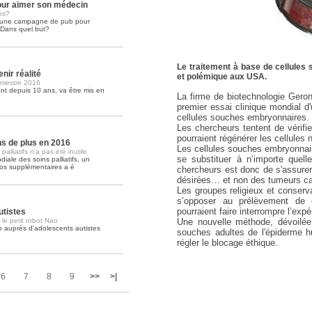
ur aimer son médecin
ns?
é une campagne de pub pour
Soins palliatifs: 40 millions de
. Dans quel but?
La journée mondiale des soins palliati
lire la suite >>
Le traitement à base de cellule
nir réalité
et polémique aux USA.
imestre 2016
t depuis 10 ans, va être mis en
La firme de biotechnologie Geron
premier essai clinique mondial d
cellules souches embryonnaires.
Les chercheurs tentent de vérifie
pourraient régénérer les cellul
ons de plus en 2016
Les cellules souches embryonnaire
lliatifs n'a pas été inutile
se substituer à n’importe quell
iale des soins palliatifs, un
ros supplémentaires a é
chercheurs est donc de s'assurer
désirées… et non des tumeurs c
Les groupes religieux et conser
s’opposer au prélèvement de 
pourraient faire interrompre l’expé
utistes
 le petit robot Nao
Une nouvelle méthode, dévoilée 
o auprès d'adolescents autistes
souches adultes de l'épiderme h
régler le blocage éthique.
6
7
8
9
>>
>|