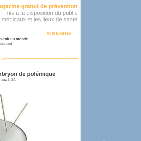
gazine gratuit de prévention
mis à la disposition du public
 médicaux et les lieux de santé
Actu Express
r venir au monde
lus tard
s >>
ononcer sur le système de santé
as par le ministère...
embryon de polémique
é aux USA
mer son médecin
éalité
e 2016