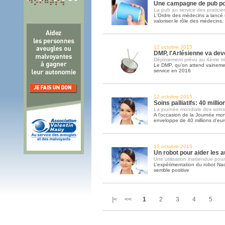
Une campagne de pub po
La pub au service des praticie
L'Ordre des médecins a lanc
valoriser le rôle des médecins
12 octobre 2015
DMP, l'Arlésienne va deve
Déploiement prévu au 4ème tr
Le DMP, qu'on attend vainemen
service en 2016
12 octobre 2015
Soins palliatifs: 40 milli
La journée mondiale des soins pa
A l'occasion de la Journée mond
enveloppe de 40 millions d'eu
12 octobre 2015
Un robot pour aider les a
Une utilisation inattendue pour
L’expérimentation du robot Na
semble positive
|< <<
1
2
3
4
5