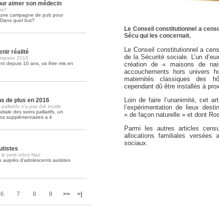
ur aimer son médecin
ns?
é une campagne de pub pour
Soins palliatifs: 40 millions de
. Dans quel but?
La journée mondiale des soins palliati
Le Conseil constitutionnel a censur
lire la suite >>
Sécu qui les concernait.
Le Conseil constitutionnel a cens
nir réalité
de la Sécurité sociale. L’un d’eu
imestre 2016
création de « maisons de nai
t depuis 10 ans, va être mis en
accouchements hors univers hos
maternités classiques des hô
cependant dû être installés à prox
Loin de faire l’unanimité, cet ar
ons de plus en 2016
lliatifs n'a pas été inutile
l’expérimentation de lieux des
iale des soins palliatifs, un
« de façon naturelle » et dont Ro
ros supplémentaires a é
Parmi les autres articles censu
allocations familiales versées
sociaux.
utistes
 le petit robot Nao
o auprès d'adolescents autistes
6
7
8
9
>>
>|