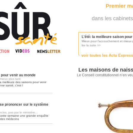
Premier ma
dans les cabinets
L'été: la meilleure saison pou
Mieux pour l'accouchement et mieux p
lire la suite >>
voir toutes les Actu Expres
Les médecins appelés à se pr
Consultés par l'Ordre des médecins, p
Les maisons de nais
lire la suite >>
n pour venir au monde
Le Conseil constitutionnel n’en ve
mieux plus tard
a meilleure des saisons pour venir
nne santé, c'est l
Une campagne de pub pour ai
La pub au service des praticiens?
lire la suite >>
se prononcer sur le système
ins, pas par le ministère...
 cette semaine une grande enquête
DMP, l'Arlésienne va devenir r
 des médecins
Déploiement prévu au 4ème trimestr
lire la suite >>