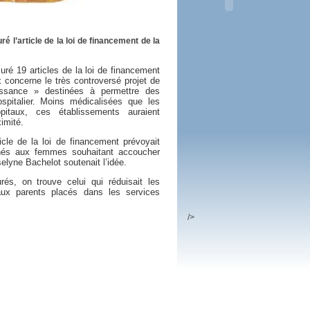
 plus en 2016
fs n'a pas été inutile
é l’article de la loi de financement de la
uré 19 articles de la loi de financement
x concerne le très controversé projet de
ssance » destinées à permettre des
pitalier. Moins médicalisées que les
pitaux, ces établissements auraient
imité.
ticle de la loi de financement prévoyait
tinés aux femmes souhaitant accoucher
selyne Bachelot soutenait l’idée.
rés, on trouve celui qui réduisait les
 aux parents placés dans les services
/>