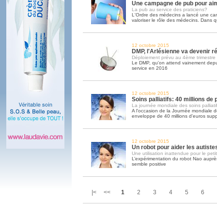
Une campagne de pub pour ai
La pub au service des praticiens?
L'Ordre des médecins a lancé une c
valoriser le rôle des médecins. Dans q
12 octobre 2015
DMP, l'Arlésienne va devenir ré
Déploiement prévu au 4ème trimestre
Le DMP, qu'on attend vainement depui
service en 2016
12 octobre 2015
Soins palliatifs: 40 millions de
La journée mondiale des soins palliatif
A l'occasion de la Journée mondiale des
enveloppe de 40 millions d'euros sup
12 octobre 2015
Un robot pour aider les autiste
Une utilisation inattendue pour le peti
L’expérimentation du robot Nao auprès
semble positive
|< <<
1
2
3
4
5
6