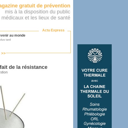
gazine gratuit de prévention
mis à la disposition du public
 médicaux et les lieux de santé
Actu Express
r venir au monde
lus tard
s >>
ononcer sur le système de santé
as par le ministère...
fait de la résistance
stion
mer son médecin
éalité
e 2016