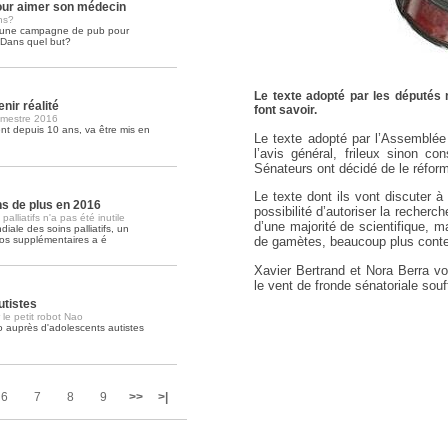
ur aimer son médecin
ns?
é une campagne de pub pour
Soins palliatifs: 40 millions de
. Dans quel but?
La journée mondiale des soins palliati
lire la suite >>
Le texte adopté par les députés 
nir réalité
font savoir.
imestre 2016
t depuis 10 ans, va être mis en
Le texte adopté par l’Assemblée N
l’avis général, frileux sinon c
Sénateurs ont décidé de le réform
Le texte dont ils vont discuter à 
ons de plus en 2016
possibilité d’autoriser la recherc
lliatifs n'a pas été inutile
d’une majorité de scientifique, 
iale des soins palliatifs, un
ros supplémentaires a é
de gamètes, beaucoup plus conte
Xavier Bertrand et Nora Berra von
le vent de fronde sénatoriale souf
utistes
 le petit robot Nao
o auprès d'adolescents autistes
6
7
8
9
>>
>|