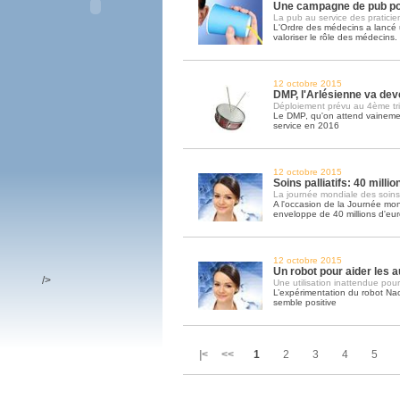
Une campagne de pub po
La pub au service des praticie
L'Ordre des médecins a lanc
valoriser le rôle des médecins
12 octobre 2015
DMP, l'Arlésienne va deve
Déploiement prévu au 4ème tr
Le DMP, qu'on attend vainemen
service en 2016
12 octobre 2015
Soins palliatifs: 40 milli
La journée mondiale des soins pa
A l'occasion de la Journée mond
enveloppe de 40 millions d'eu
12 octobre 2015
Un robot pour aider les a
/>
Une utilisation inattendue pour
L’expérimentation du robot Na
semble positive
|< <<
1
2
3
4
5