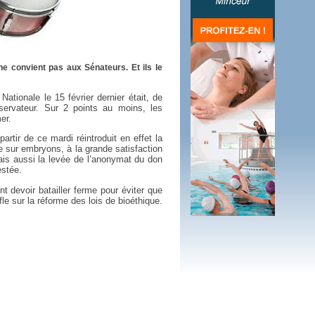
 plus en 2016
fs n'a pas été inutile
ne convient pas aux Sénateurs. Et ils le
ationale le 15 février dernier était, de
onservateur. Sur 2 points au moins, les
er.
partir de ce mardi réintroduit en effet la
he sur embryons, à la grande satisfaction
mais aussi la levée de l’anonymat du don
stée.
t devoir batailler ferme pour éviter que
fle sur la réforme des lois de bioéthique.