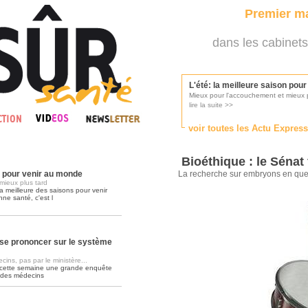
Premier ma
dans les cabinets
L'été: la meilleure saison pou
Mieux pour l'accouchement et mieux p
lire la suite >>
voir toutes les Actu Expres
Les médecins appelés à se pr
Consultés par l'Ordre des médecins, p
Bioéthique : le Sénat 
lire la suite >>
n pour venir au monde
La recherche sur embryons en que
mieux plus tard
a meilleure des saisons pour venir
nne santé, c'est l
Une campagne de pub pour ai
La pub au service des praticiens?
lire la suite >>
se prononcer sur le système
ins, pas par le ministère...
 cette semaine une grande enquête
DMP, l'Arlésienne va devenir r
 des médecins
Déploiement prévu au 4ème trimestr
lire la suite >>