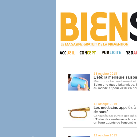
13 octobre 2015
L'été: la meilleure saiso
Mieux pour l'accouchement et 
Selon une étude britannique, l
au monde et pour vieillir en bo
12 octobre 2015
Les médecins appelés à 
de santé
Consultés par l'Ordre des médec
L'Ordre des médecins a lancé
en ligne auprès de l'ensemble
12 octobre 2015