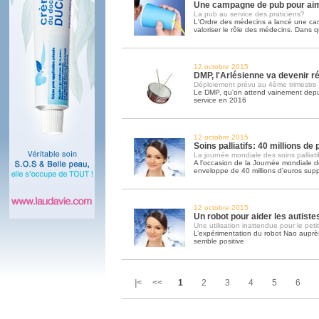
Une campagne de pub pour ai
La pub au service des praticiens?
L'Ordre des médecins a lancé une c
valoriser le rôle des médecins. Dans q
12 octobre 2015
DMP, l'Arlésienne va devenir ré
Déploiement prévu au 4ème trimestre
Le DMP, qu'on attend vainement depui
service en 2016
12 octobre 2015
Soins palliatifs: 40 millions de
La journée mondiale des soins palliatif
A l'occasion de la Journée mondiale des
enveloppe de 40 millions d'euros sup
12 octobre 2015
Un robot pour aider les autiste
Une utilisation inattendue pour le peti
L’expérimentation du robot Nao auprès
semble positive
|< <<
1
2
3
4
5
6