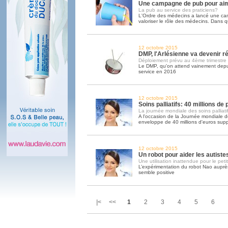
Une campagne de pub pour ai
La pub au service des praticiens?
L'Ordre des médecins a lancé une c
valoriser le rôle des médecins. Dans q
12 octobre 2015
DMP, l'Arlésienne va devenir ré
Déploiement prévu au 4ème trimestre
Le DMP, qu'on attend vainement depui
service en 2016
12 octobre 2015
Soins palliatifs: 40 millions de
La journée mondiale des soins palliatif
A l'occasion de la Journée mondiale des
enveloppe de 40 millions d'euros sup
12 octobre 2015
Un robot pour aider les autiste
Une utilisation inattendue pour le peti
L’expérimentation du robot Nao auprès
semble positive
|< <<
1
2
3
4
5
6