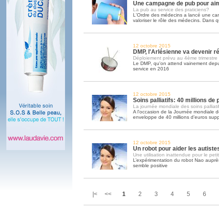
Une campagne de pub pour ai
La pub au service des praticiens?
L'Ordre des médecins a lancé une c
valoriser le rôle des médecins. Dans q
12 octobre 2015
DMP, l'Arlésienne va devenir ré
Déploiement prévu au 4ème trimestre
Le DMP, qu'on attend vainement depui
service en 2016
12 octobre 2015
Soins palliatifs: 40 millions de
La journée mondiale des soins palliatif
A l'occasion de la Journée mondiale des
enveloppe de 40 millions d'euros sup
12 octobre 2015
Un robot pour aider les autiste
Une utilisation inattendue pour le peti
L’expérimentation du robot Nao auprès
semble positive
|< <<
1
2
3
4
5
6