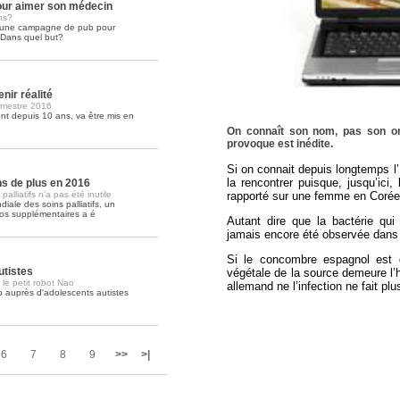
ur aimer son médecin
ns?
é une campagne de pub pour
Soins palliatifs: 40 millions de
. Dans quel but?
La journée mondiale des soins palliati
lire la suite >>
nir réalité
imestre 2016
t depuis 10 ans, va être mis en
On connaît son nom, pas son ori
provoque est inédite.
Si on connait depuis longtemps l’E
la rencontrer puisque, jusqu’ici
ons de plus en 2016
rapporté sur une femme en Corée
lliatifs n'a pas été inutile
iale des soins palliatifs, un
ros supplémentaires a é
Autant dire que la bactérie qui
jamais encore été observée dans 
Si le concombre espagnol est dé
utistes
végétale de la source demeure l’
 le petit robot Nao
allemand ne l’infection ne fait pl
o auprès d'adolescents autistes
6
7
8
9
>>
>|