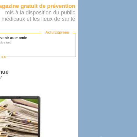
gazine gratuit de prévention
mis à la disposition du public
 médicaux et les lieux de santé
Actu Express
r venir au monde
lus tard
s >>
ononcer sur le système de santé
as par le ministère...
nnue
 ?
mer son médecin
éalité
e 2016