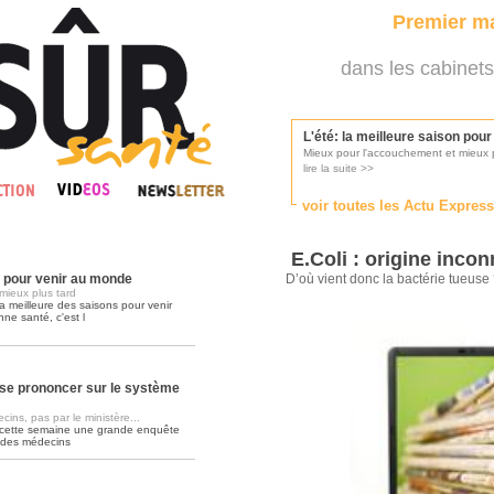
Premier ma
dans les cabinets
L'été: la meilleure saison pou
Mieux pour l'accouchement et mieux p
lire la suite >>
voir toutes les Actu Expres
Les médecins appelés à se pr
Consultés par l'Ordre des médecins, p
E.Coli : origine inco
lire la suite >>
n pour venir au monde
D’où vient donc la bactérie tueuse
mieux plus tard
a meilleure des saisons pour venir
nne santé, c'est l
Une campagne de pub pour ai
La pub au service des praticiens?
lire la suite >>
se prononcer sur le système
ins, pas par le ministère...
 cette semaine une grande enquête
DMP, l'Arlésienne va devenir r
 des médecins
Déploiement prévu au 4ème trimestr
lire la suite >>