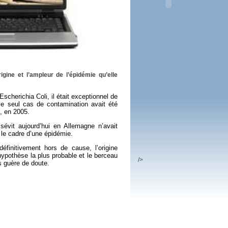
 plus en 2016
fs n'a pas été inutile
gine et l’ampleur de l’épidémie qu’elle
scherichia Coli, il était exceptionnel de
, le seul cas de contamination avait été
, en 2005.
 sévit aujourd’hui en Allemagne n’avait
le cadre d’une épidémie.
finitivement hors de cause, l’origine
hypothèse la plus probable et le berceau
/>
us guère de doute.