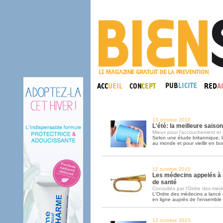
13 octobre 2015
L'été: la meilleure saiso
Mieux pour l'accouchement et 
Selon une étude britannique, l
au monde et pour vieillir en bo
12 octobre 2015
Les médecins appelés à 
de santé
Consultés par l'Ordre des médec
L'Ordre des médecins a lancé
en ligne auprès de l'ensemble
12 octobre 2015