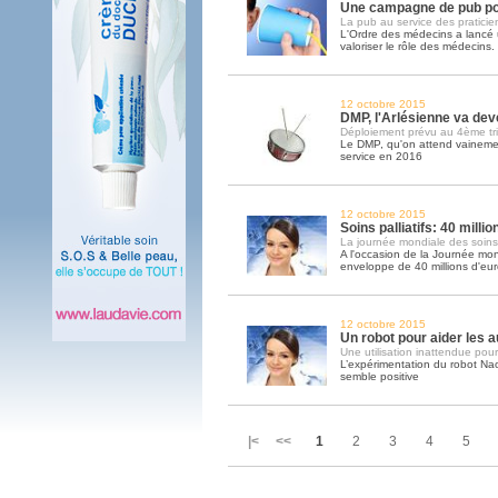
Une campagne de pub po
La pub au service des praticie
L'Ordre des médecins a lanc
valoriser le rôle des médecins
12 octobre 2015
DMP, l'Arlésienne va deve
Déploiement prévu au 4ème tr
Le DMP, qu'on attend vainemen
service en 2016
12 octobre 2015
Soins palliatifs: 40 milli
La journée mondiale des soins pa
A l'occasion de la Journée mond
enveloppe de 40 millions d'eu
12 octobre 2015
Un robot pour aider les a
Une utilisation inattendue pour
L’expérimentation du robot Na
semble positive
|< <<
1
2
3
4
5