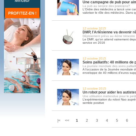
Une campagne de pub pour ai
La pub au service des praticiens?
L'Ordre des médecins a lancé une c
valoriser le rôle des médecins. Dans q
12 octobre 2015
DMP, l'Arlésienne va devenir ré
Déploiement prévu au 4ème trimestre
Le DMP, qu'on attend vainement depui
service en 2016
12 octobre 2015
Soins palliatifs: 40 millions de
La journée mondiale des soins palliatif
A l'occasion de la Journée mondiale des
enveloppe de 40 millions d'euros sup
12 octobre 2015
Un robot pour aider les autiste
Une utilisation inattendue pour le peti
L’expérimentation du robot Nao auprès
semble positive
|< <<
1
2
3
4
5
6