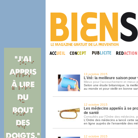
13 octobre 2015
L'été: la meilleure saison pou
Mieux pour l'accouchement et mieux p
Selon une étude britannique, la meill
au monde et pour vieillir en bonne sant
12 octobre 2015
Les médecins appelés à se pr
de santé
Consultés par l'Ordre des médecins, pa
L'Ordre des médecins a lancé cette 
en ligne auprès de l'ensemble des m
12 octobre 2015