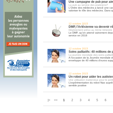
Une campagne de pub pour ai
La pub au service des praticiens?
L'Ordre des médecins a lancé une c
valoriser le rôle des médecins. Dans q
12 octobre 2015
DMP, l'Arlésienne va devenir ré
Déploiement prévu au 4ème trimestre
Le DMP, qu'on attend vainement depui
service en 2016
12 octobre 2015
Soins palliatifs: 40 millions de
La journée mondiale des soins palliatif
A l'occasion de la Journée mondiale des
enveloppe de 40 millions d'euros sup
12 octobre 2015
Un robot pour aider les autiste
Une utilisation inattendue pour le peti
L’expérimentation du robot Nao auprès
semble positive
|< <<
1
2
3
4
5
6