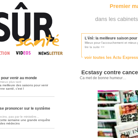
Premier ma
dans les cabinets
L'été: la meilleure saison pou
Mieux pour l'accouchement et mieux p
lire la suite >>
voir toutes les Actu Expres
Les médecins appelés à se pr
Consultés par l'Ordre des médecins, p
Ecstasy contre cance
lire la suite >>
n pour venir au monde
Ca met de bonne humeur…
mieux plus tard
a meilleure des saisons pour venir
nne santé, c'est l
Une campagne de pub pour ai
La pub au service des praticiens?
lire la suite >>
se prononcer sur le système
ins, pas par le ministère...
 cette semaine une grande enquête
DMP, l'Arlésienne va devenir r
 des médecins
Déploiement prévu au 4ème trimestr
lire la suite >>