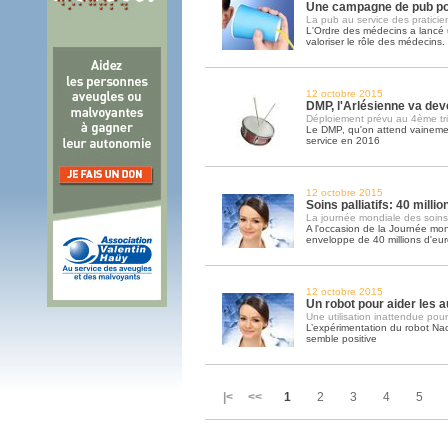
Une campagne de pub po
La pub au service des praticie
L'Ordre des médecins a lanc
valoriser le rôle des médecins
12 octobre 2015
DMP, l'Arlésienne va deve
Déploiement prévu au 4ème tr
Le DMP, qu'on attend vainemen
service en 2016
12 octobre 2015
Soins palliatifs: 40 milli
La journée mondiale des soins pa
A l'occasion de la Journée mond
enveloppe de 40 millions d'eu
12 octobre 2015
Un robot pour aider les a
Une utilisation inattendue pour
L’expérimentation du robot Na
semble positive
|< <<
1
2
3
4
5