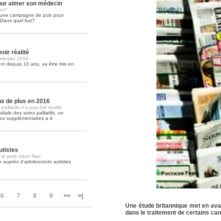
ur aimer son médecin
ns?
é une campagne de pub pour
Soins palliatifs: 40 millions de
. Dans quel but?
La journée mondiale des soins palliati
lire la suite >>
nir réalité
imestre 2016
t depuis 10 ans, va être mis en
ons de plus en 2016
lliatifs n'a pas été inutile
iale des soins palliatifs, un
ros supplémentaires a é
utistes
 le petit robot Nao
o auprès d'adolescents autistes
6
7
8
9
>>
>|
Une étude britannique met en avan
dans le traitement de certains ca