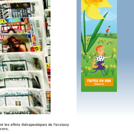
 plus en 2016
fs n'a pas été inutile
t les effets thérapeutiques de l’ecstasy
ncers.