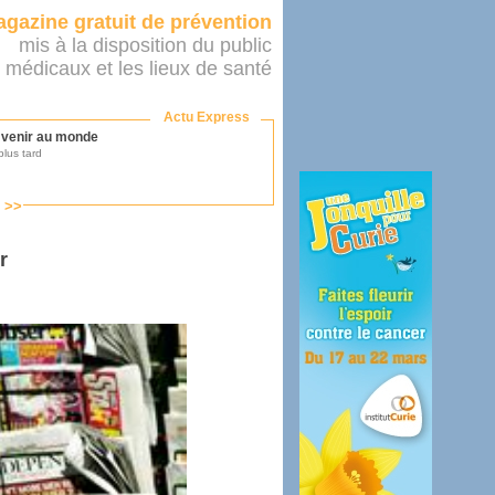
gazine gratuit de prévention
mis à la disposition du public
 médicaux et les lieux de santé
Actu Express
r venir au monde
lus tard
s >>
ononcer sur le système de santé
as par le ministère...
r
mer son médecin
éalité
e 2016