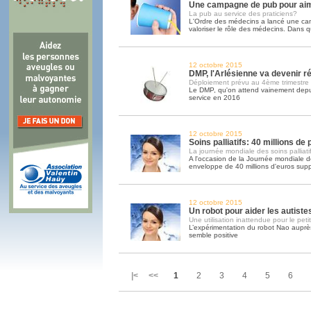
Une campagne de pub pour ai
La pub au service des praticiens?
L'Ordre des médecins a lancé une c
valoriser le rôle des médecins. Dans q
12 octobre 2015
DMP, l'Arlésienne va devenir ré
Déploiement prévu au 4ème trimestre
Le DMP, qu'on attend vainement depui
service en 2016
12 octobre 2015
Soins palliatifs: 40 millions de
La journée mondiale des soins palliatif
A l'occasion de la Journée mondiale des
enveloppe de 40 millions d'euros sup
12 octobre 2015
Un robot pour aider les autiste
Une utilisation inattendue pour le peti
L’expérimentation du robot Nao auprès
semble positive
|< <<
1
2
3
4
5
6