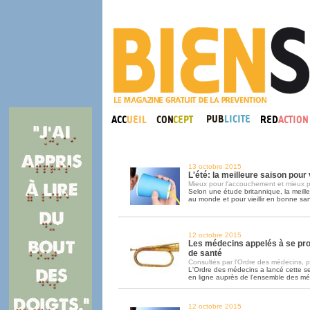
13 octobre 2015
L'été: la meilleure saison pou
Mieux pour l'accouchement et mieux p
Selon une étude britannique, la meill
au monde et pour vieillir en bonne sant
12 octobre 2015
Les médecins appelés à se pr
de santé
Consultés par l'Ordre des médecins, pa
L'Ordre des médecins a lancé cette 
en ligne auprès de l'ensemble des m
12 octobre 2015