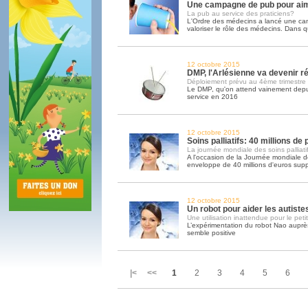
Une campagne de pub pour ai
La pub au service des praticiens?
L'Ordre des médecins a lancé une c
valoriser le rôle des médecins. Dans q
12 octobre 2015
DMP, l'Arlésienne va devenir ré
Déploiement prévu au 4ème trimestre
Le DMP, qu'on attend vainement depui
service en 2016
12 octobre 2015
Soins palliatifs: 40 millions de
La journée mondiale des soins palliatif
A l'occasion de la Journée mondiale des
enveloppe de 40 millions d'euros sup
12 octobre 2015
Un robot pour aider les autiste
Une utilisation inattendue pour le peti
L’expérimentation du robot Nao auprès
semble positive
|< <<
1
2
3
4
5
6