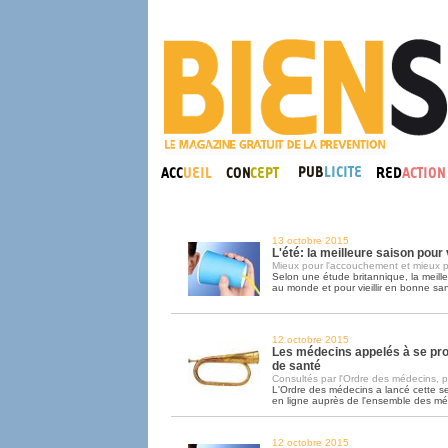
13 octobre 2015
L'été: la meilleure saison pou
Mieux pour l'accouchement et mieux p
Selon une étude britannique, la meill
au monde et pour vieillir en bonne sant
12 octobre 2015
Les médecins appelés à se pr
de santé
Consultés par l'Ordre des médecins, pa
L'Ordre des médecins a lancé cette 
en ligne auprès de l'ensemble des m
12 octobre 2015