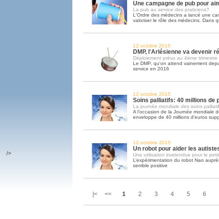
Une campagne de pub pour ai
La pub au service des praticiens?
L'Ordre des médecins a lancé une c
valoriser le rôle des médecins. Dans q
12 octobre 2015
DMP, l'Arlésienne va devenir ré
Déploiement prévu au 4ème trimestre
Le DMP, qu'on attend vainement depui
service en 2016
12 octobre 2015
Soins palliatifs: 40 millions de
La journée mondiale des soins palliatif
A l'occasion de la Journée mondiale des
enveloppe de 40 millions d'euros sup
12 octobre 2015
Un robot pour aider les autiste
/>
Une utilisation inattendue pour le peti
L’expérimentation du robot Nao auprès
semble positive
|< <<
1
2
3
4
5
6