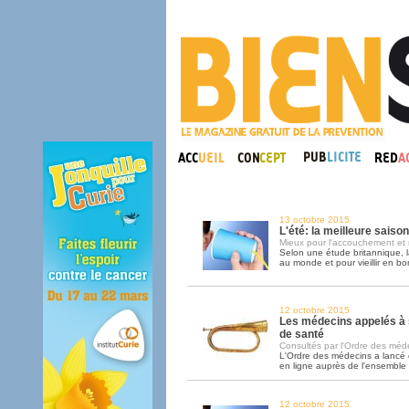
13 octobre 2015
L'été: la meilleure saiso
Mieux pour l'accouchement et 
Selon une étude britannique, l
au monde et pour vieillir en bo
12 octobre 2015
Les médecins appelés à 
de santé
Consultés par l'Ordre des médec
L'Ordre des médecins a lancé
en ligne auprès de l'ensemble
12 octobre 2015