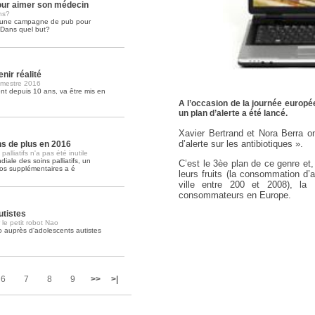
ur aimer son médecin
ns?
é une campagne de pub pour
Soins palliatifs: 40 millions de
. Dans quel but?
La journée mondiale des soins palliati
lire la suite >>
nir réalité
imestre 2016
t depuis 10 ans, va être mis en
A l’occasion de la journée europée
un plan d’alerte a été lancé.
Xavier Bertrand et Nora Berra o
d’alerte sur les antibiotiques ».
ons de plus en 2016
lliatifs n'a pas été inutile
iale des soins palliatifs, un
C’est le 3èe plan de ce genre et
ros supplémentaires a é
leurs fruits (la consommation d
ville entre 200 et 2008), la
consommateurs en Europe.
utistes
 le petit robot Nao
o auprès d'adolescents autistes
6
7
8
9
>>
>|