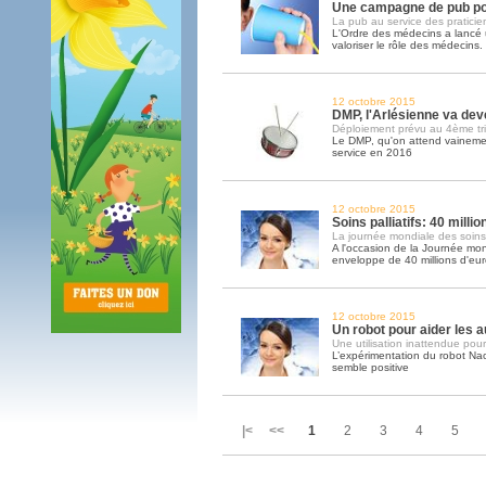
Une campagne de pub po
La pub au service des praticie
L'Ordre des médecins a lanc
valoriser le rôle des médecins
12 octobre 2015
DMP, l'Arlésienne va deve
Déploiement prévu au 4ème tr
Le DMP, qu'on attend vainemen
service en 2016
12 octobre 2015
Soins palliatifs: 40 milli
La journée mondiale des soins pa
A l'occasion de la Journée mond
enveloppe de 40 millions d'eu
12 octobre 2015
Un robot pour aider les a
Une utilisation inattendue pour
L’expérimentation du robot Na
semble positive
|< <<
1
2
3
4
5