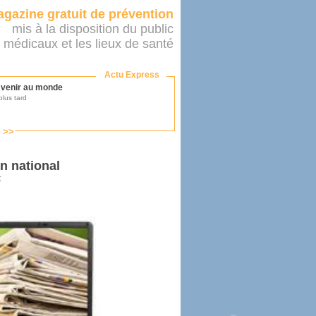
gazine gratuit de prévention
mis à la disposition du public
 médicaux et les lieux de santé
Actu Express
r venir au monde
lus tard
s >>
ononcer sur le système de santé
as par le ministère...
an national
t
mer son médecin
éalité
e 2016