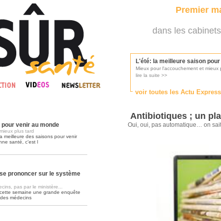
Premier ma
dans les cabinets
L'été: la meilleure saison pou
Mieux pour l'accouchement et mieux p
lire la suite >>
voir toutes les Actu Expres
Les médecins appelés à se pr
Consultés par l'Ordre des médecins, p
Antibiotiques ; un pl
lire la suite >>
n pour venir au monde
Oui, oui, pas automatique… on sai
mieux plus tard
a meilleure des saisons pour venir
nne santé, c'est l
Une campagne de pub pour ai
La pub au service des praticiens?
lire la suite >>
se prononcer sur le système
ins, pas par le ministère...
 cette semaine une grande enquête
DMP, l'Arlésienne va devenir r
 des médecins
Déploiement prévu au 4ème trimestr
lire la suite >>