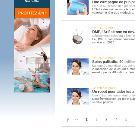
Une campagne de pub po
La pub au service des praticie
L'Ordre des médecins a lanc
valoriser le rôle des médecins
12 octobre 2015
DMP, l'Arlésienne va deve
Déploiement prévu au 4ème tr
Le DMP, qu'on attend vainemen
service en 2016
12 octobre 2015
Soins palliatifs: 40 milli
La journée mondiale des soins pa
A l'occasion de la Journée mond
enveloppe de 40 millions d'eu
12 octobre 2015
Un robot pour aider les a
Une utilisation inattendue pour
L’expérimentation du robot Na
semble positive
|< <<
1
2
3
4
5