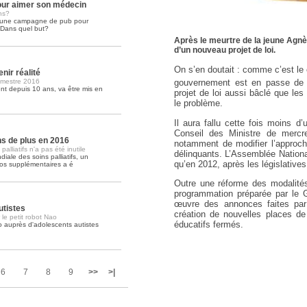
ur aimer son médecin
ns?
é une campagne de pub pour
Soins palliatifs: 40 millions de
. Dans quel but?
La journée mondiale des soins palliati
Après le meurtre de la jeune Agnè
lire la suite >>
d’un nouveau projet de loi.
On s’en doutait : comme c’est le
nir réalité
imestre 2016
gouvernement est en passe de 
t depuis 10 ans, va être mis en
projet de loi aussi bâclé que les
le problème.
Il aura fallu cette fois moins 
Conseil des Ministre de mercre
ons de plus en 2016
notamment de modifier l’approch
lliatifs n'a pas été inutile
délinquants. L’Assemblée Nationa
iale des soins palliatifs, un
qu’en 2012, après les législativ
ros supplémentaires a é
Outre une réforme des modalités 
programmation préparée par le 
œuvre des annonces faites par 
utistes
création de nouvelles places de 
 le petit robot Nao
éducatifs fermés.
o auprès d'adolescents autistes
6
7
8
9
>>
>|