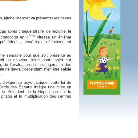
 plus en 2016
fs n'a pas été inutile
s, Michel Mercier va présenter les bases
 cas après chaque affaire
de récidive, le
ème
concocter en 4
vitesse un énième
 précédents, censé régler définitivement
d’une semaine pour que soit présenté au
di un nouveau texte dont l’objet est
e de l’évaluation de la dangerosité des
le ne devrait cependant n’en être saisie
es…
d’expertise psychiatrique, cette loi de
Garde des Sceaux intègre une mise en
le Président de la République sur la
prison et la multiplication des centres