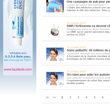
Une campagne de pub pour ai
La pub au service des praticiens?
L'Ordre des médecins a lancé une c
valoriser le rôle des médecins. Dans q
12 octobre 2015
DMP, l'Arlésienne va devenir ré
Déploiement prévu au 4ème trimestre
Le DMP, qu'on attend vainement depui
service en 2016
12 octobre 2015
Soins palliatifs: 40 millions de
La journée mondiale des soins palliatif
A l'occasion de la Journée mondiale des
enveloppe de 40 millions d'euros sup
12 octobre 2015
Un robot pour aider les autiste
Une utilisation inattendue pour le peti
L’expérimentation du robot Nao auprès
semble positive
|< <<
1
2
3
4
5
6