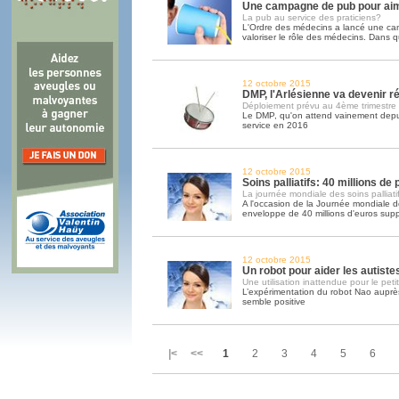
Une campagne de pub pour ai
La pub au service des praticiens?
L'Ordre des médecins a lancé une c
valoriser le rôle des médecins. Dans q
12 octobre 2015
DMP, l'Arlésienne va devenir ré
Déploiement prévu au 4ème trimestre
Le DMP, qu'on attend vainement depui
service en 2016
12 octobre 2015
Soins palliatifs: 40 millions de
La journée mondiale des soins palliatif
A l'occasion de la Journée mondiale des
enveloppe de 40 millions d'euros sup
12 octobre 2015
Un robot pour aider les autiste
Une utilisation inattendue pour le peti
L’expérimentation du robot Nao auprès
semble positive
|< <<
1
2
3
4
5
6