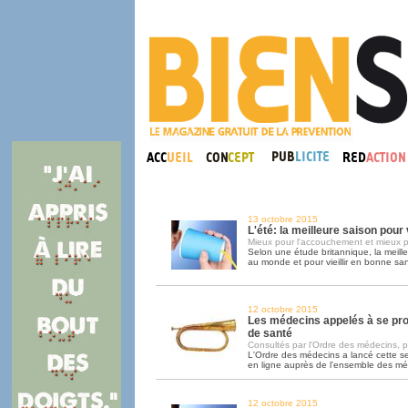
13 octobre 2015
L'été: la meilleure saison pou
Mieux pour l'accouchement et mieux p
Selon une étude britannique, la meill
au monde et pour vieillir en bonne sant
12 octobre 2015
Les médecins appelés à se pr
de santé
Consultés par l'Ordre des médecins, pa
L'Ordre des médecins a lancé cette 
en ligne auprès de l'ensemble des m
12 octobre 2015