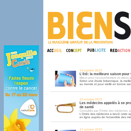
13 octobre 2015
L'été: la meilleure saison pou
Mieux pour l'accouchement et mieux p
Selon une étude britannique, la meill
au monde et pour vieillir en bonne sant
12 octobre 2015
Les médecins appelés à se pr
de santé
Consultés par l'Ordre des médecins, pa
L'Ordre des médecins a lancé cette 
en ligne auprès de l'ensemble des m
12 octobre 2015