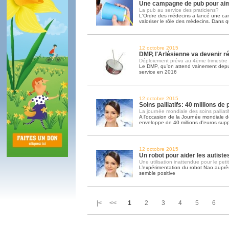
Une campagne de pub pour ai
La pub au service des praticiens?
L'Ordre des médecins a lancé une c
valoriser le rôle des médecins. Dans q
12 octobre 2015
DMP, l'Arlésienne va devenir ré
Déploiement prévu au 4ème trimestre
Le DMP, qu'on attend vainement depui
service en 2016
12 octobre 2015
Soins palliatifs: 40 millions de
La journée mondiale des soins palliatif
A l'occasion de la Journée mondiale des
enveloppe de 40 millions d'euros sup
12 octobre 2015
Un robot pour aider les autiste
Une utilisation inattendue pour le peti
L’expérimentation du robot Nao auprès
semble positive
|< <<
1
2
3
4
5
6