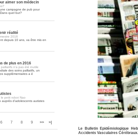
ur aimer son médecin
ns?
é une campagne de pub pour
Soins palliatifs: 40 millions de
. Dans quel but?
La journée mondiale des soins palliati
lire la suite >>
nir réalité
imestre 2016
t depuis 10 ans, va être mis en
ons de plus en 2016
lliatifs n'a pas été inutile
iale des soins palliatifs, un
ros supplémentaires a é
utistes
 le petit robot Nao
o auprès d'adolescents autistes
6
7
8
9
>>
>|
Le Bulletin Epidémiologique He
Accidents Vasculaires Cérébraux