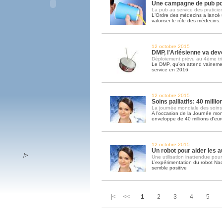
Une campagne de pub po
La pub au service des praticie
L'Ordre des médecins a lanc
valoriser le rôle des médecins
12 octobre 2015
DMP, l'Arlésienne va deve
Déploiement prévu au 4ème tr
Le DMP, qu'on attend vainemen
service en 2016
12 octobre 2015
Soins palliatifs: 40 milli
La journée mondiale des soins pa
A l'occasion de la Journée mond
enveloppe de 40 millions d'eu
12 octobre 2015
Un robot pour aider les a
/>
Une utilisation inattendue pour
L’expérimentation du robot Na
semble positive
|< <<
1
2
3
4
5