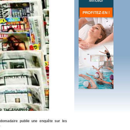
 plus en 2016
fs n'a pas été inutile
bdomadaire publie une enquête sur les
.