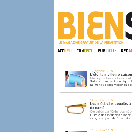
13 octobre 2015
L'été: la meilleure saiso
Mieux pour l'accouchement et 
Selon une étude britannique, l
au monde et pour vieillir en bo
12 octobre 2015
Les médecins appelés à 
de santé
Consultés par l'Ordre des médec
L'Ordre des médecins a lancé
en ligne auprès de l'ensemble
12 octobre 2015