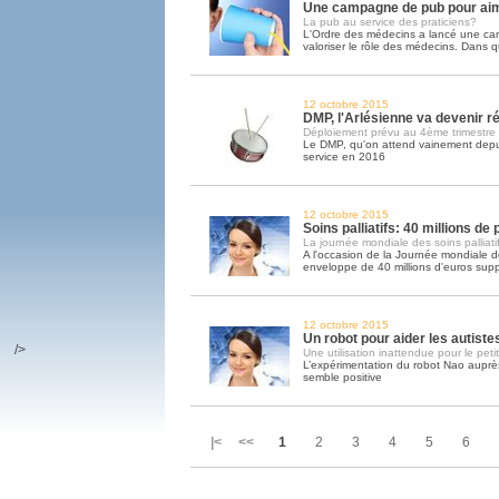
Une campagne de pub pour ai
La pub au service des praticiens?
L'Ordre des médecins a lancé une c
valoriser le rôle des médecins. Dans q
12 octobre 2015
DMP, l'Arlésienne va devenir ré
Déploiement prévu au 4ème trimestre
Le DMP, qu'on attend vainement depui
service en 2016
12 octobre 2015
Soins palliatifs: 40 millions de
La journée mondiale des soins palliatif
A l'occasion de la Journée mondiale des
enveloppe de 40 millions d'euros sup
12 octobre 2015
Un robot pour aider les autiste
/>
Une utilisation inattendue pour le peti
L’expérimentation du robot Nao auprès
semble positive
|< <<
1
2
3
4
5
6