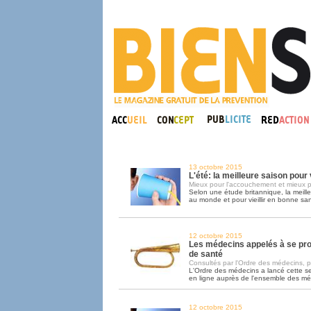
13 octobre 2015
L'été: la meilleure saison pou
Mieux pour l'accouchement et mieux p
Selon une étude britannique, la meill
au monde et pour vieillir en bonne sant
12 octobre 2015
Les médecins appelés à se pr
de santé
Consultés par l'Ordre des médecins, pa
L'Ordre des médecins a lancé cette 
en ligne auprès de l'ensemble des m
12 octobre 2015