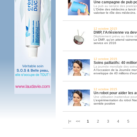
Une campagne de pub po
La pub au service des praticie
L'Ordre des médecins a lanc
valoriser le rôle des médecins
12 octobre 2015
DMP, l'Arlésienne va deve
Déploiement prévu au 4ème tr
Le DMP, qu'on attend vainemen
service en 2016
12 octobre 2015
Soins palliatifs: 40 milli
La journée mondiale des soins pa
A l'occasion de la Journée mond
enveloppe de 40 millions d'eu
12 octobre 2015
Un robot pour aider les a
Une utilisation inattendue pour
L’expérimentation du robot Na
semble positive
|< <<
1
2
3
4
5