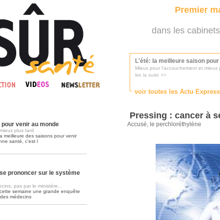
Premier ma
dans les cabinets
L'été: la meilleure saison pou
Mieux pour l'accouchement et mieux p
lire la suite >>
voir toutes les Actu Expres
Les médecins appelés à se pr
Consultés par l'Ordre des médecins, p
Pressing : cancer à s
lire la suite >>
n pour venir au monde
Accusé, le perchloréthylène
mieux plus tard
a meilleure des saisons pour venir
nne santé, c'est l
Une campagne de pub pour ai
La pub au service des praticiens?
lire la suite >>
se prononcer sur le système
ins, pas par le ministère...
 cette semaine une grande enquête
DMP, l'Arlésienne va devenir r
 des médecins
Déploiement prévu au 4ème trimestr
lire la suite >>