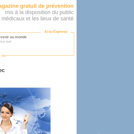
gazine gratuit de prévention
mis à la disposition du public
 médicaux et les lieux de santé
Actu Express
r venir au monde
lus tard
s >>
ononcer sur le système de santé
as par le ministère...
ec
mer son médecin
éalité
e 2016