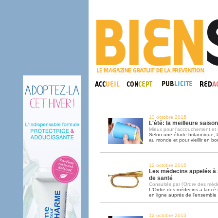
13 octobre 2015
L'été: la meilleure saiso
Mieux pour l'accouchement et 
Selon une étude britannique, l
au monde et pour vieillir en bo
12 octobre 2015
Les médecins appelés à 
de santé
Consultés par l'Ordre des médec
L'Ordre des médecins a lancé
en ligne auprès de l'ensemble
12 octobre 2015