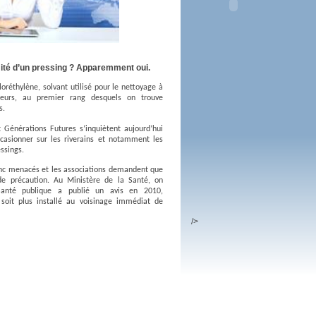
 plus en 2016
fs n'a pas été inutile
mité d’un pressing ? Apparemment oui.
oréthylène, solvant utilisé pour le nettoyage à
teurs, au premier rang desquels on trouve
s.
Générations Futures s’inquiètent aujourd’hui
ccasionner sur les riverains et notamment les
ssings.
donc menacés et les associations demandent que
de précaution. Au Ministère de la Santé, on
Santé publique a publié un avis en 2010,
oit plus installé au voisinage immédiat de
/>