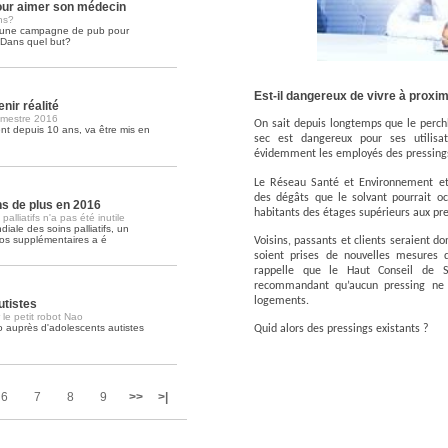
ur aimer son médecin
ns?
é une campagne de pub pour
Soins palliatifs: 40 millions de
. Dans quel but?
La journée mondiale des soins palliati
lire la suite >>
Est-il dangereux de vivre à proxi
nir réalité
imestre 2016
On sait depuis longtemps que le perchl
t depuis 10 ans, va être mis en
sec est dangereux pour ses utilisa
évidemment les employés des pressing
Le Réseau Santé et Environnement et 
des dégâts que le solvant pourrait o
ons de plus en 2016
habitants des étages supérieurs aux pre
lliatifs n'a pas été inutile
iale des soins palliatifs, un
ros supplémentaires a é
Voisins, passants et clients seraient 
soient prises de nouvelles mesures 
rappelle que le Haut Conseil de 
recommandant qu’aucun pressing ne s
logements.
utistes
 le petit robot Nao
o auprès d'adolescents autistes
Quid alors des pressings existants ?
6
7
8
9
>>
>|