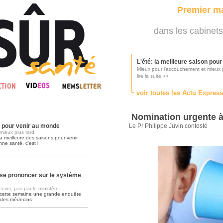
Premier ma
dans les cabinets
L'été: la meilleure saison pou
Mieux pour l'accouchement et mieux p
lire la suite >>
voir toutes les Actu Expres
Les médecins appelés à se pr
Consultés par l'Ordre des médecins, p
Nomination urgente 
lire la suite >>
n pour venir au monde
Le Pr Philippe Juvin contesté
mieux plus tard
a meilleure des saisons pour venir
nne santé, c'est l
Une campagne de pub pour ai
La pub au service des praticiens?
lire la suite >>
se prononcer sur le système
ins, pas par le ministère...
 cette semaine une grande enquête
DMP, l'Arlésienne va devenir r
 des médecins
Déploiement prévu au 4ème trimestr
lire la suite >>