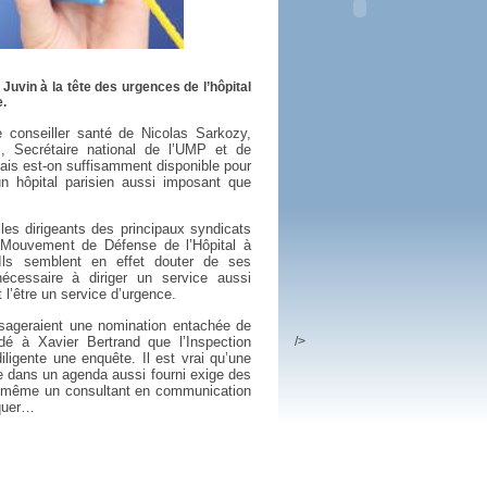
 plus en 2016
fs n'a pas été inutile
 Juvin à la tête des urgences de l’hôpital
.
 conseiller santé de Nicolas Sarkozy,
 Secrétaire national de l’UMP et de
ais est-on suffisamment disponible pour
n hôpital parisien aussi imposant que
les dirigeants des principaux syndicats
 Mouvement de Défense de l’Hôpital à
Ils semblent en effet douter de ses
écessaire à diriger un service aussi
l’être un service d’urgence.
sageraient une nomination entachée de
dé à Xavier Bertrand que l’Inspection
/>
iligente une enquête. Il est vrai qu’une
e dans un agenda aussi fourni exige des
e même un consultant en communication
iquer…