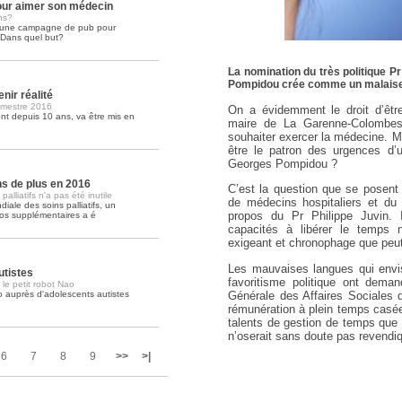
ur aimer son médecin
ns?
é une campagne de pub pour
Soins palliatifs: 40 millions de
. Dans quel but?
La journée mondiale des soins palliati
lire la suite >>
La nomination du très politique Pr
Pompidou crée comme un malaise
nir réalité
imestre 2016
On a évidemment le droit d’être
t depuis 10 ans, va être mis en
maire de La Garenne-Colombes,
souhaiter exercer la médecine. M
être le patron des urgences d’u
Georges Pompidou ?
ons de plus en 2016
C’est la question que se posent 
lliatifs n'a pas été inutile
de médecins hospitaliers et du
iale des soins palliatifs, un
propos du Pr Philippe Juvin. 
ros supplémentaires a é
capacités à libérer le temps n
exigeant et chronophage que peut 
Les mauvaises langues qui envi
utistes
favoritisme politique ont deman
 le petit robot Nao
Générale des Affaires Sociales d
o auprès d'adolescents autistes
rémunération à plein temps casé
talents de gestion de temps qu
n’oserait sans doute pas revend
6
7
8
9
>>
>|