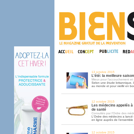
13 octobre 2015
L'été: la meilleure saiso
Mieux pour l'accouchement et 
Selon une étude britannique, l
au monde et pour vieillir en bo
12 octobre 2015
Les médecins appelés à 
de santé
Consultés par l'Ordre des médec
L'Ordre des médecins a lancé
en ligne auprès de l'ensemble
12 octobre 2015