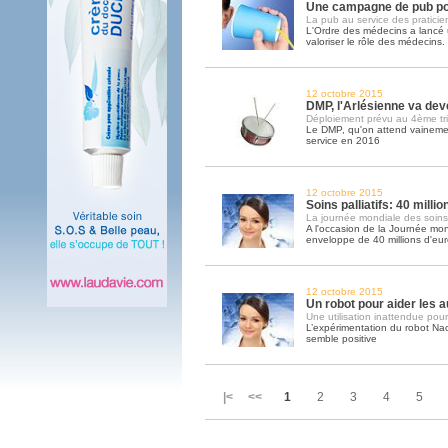
Une campagne de pub po
La pub au service des praticie
L'Ordre des médecins a lanc
valoriser le rôle des médecins
12 octobre 2015
DMP, l'Arlésienne va deve
Déploiement prévu au 4ème tr
Le DMP, qu'on attend vainemen
service en 2016
12 octobre 2015
Soins palliatifs: 40 milli
La journée mondiale des soins pa
A l'occasion de la Journée mond
enveloppe de 40 millions d'eu
12 octobre 2015
Un robot pour aider les a
Une utilisation inattendue pour
L’expérimentation du robot Na
semble positive
|< <<
1
2
3
4
5