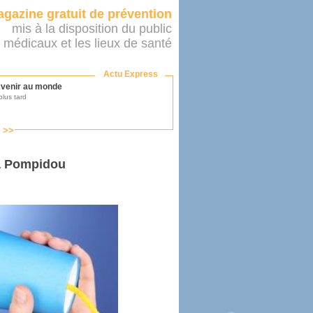
gazine gratuit de prévention
mis à la disposition du public
 médicaux et les lieux de santé
Actu Express
r venir au monde
lus tard
s >>
ononcer sur le système de santé
as par le ministère...
à Pompidou
mer son médecin
éalité
e 2016