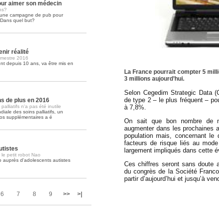
ur aimer son médecin
ns?
é une campagne de pub pour
Soins palliatifs: 40 millions de
. Dans quel but?
La journée mondiale des soins palliati
lire la suite >>
nir réalité
imestre 2016
t depuis 10 ans, va être mis en
La France pourrait compter 5 mill
3 millions aujourd’hui.
Selon Cegedim Strategic Data (C
de type 2 – le plus fréquent – p
ons de plus en 2016
à 7,8%.
lliatifs n'a pas été inutile
iale des soins palliatifs, un
ros supplémentaires a é
On sait que bon nombre de m
augmenter dans les prochaines a
population mais, concernant le
facteurs de risque liés au mode 
utistes
largement impliqués dans cette év
 le petit robot Nao
o auprès d'adolescents autistes
Ces chiffres seront sans dout
du congrès de la Société Franco
partir d’aujourd’hui et jusqu’à ven
6
7
8
9
>>
>|