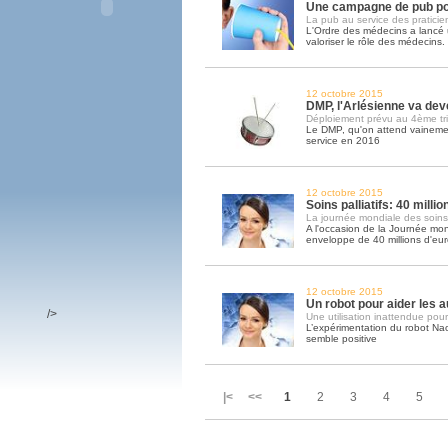
Une campagne de pub po
La pub au service des praticie
L'Ordre des médecins a lanc
valoriser le rôle des médecins
12 octobre 2015
DMP, l'Arlésienne va deve
Déploiement prévu au 4ème tr
Le DMP, qu'on attend vainemen
service en 2016
12 octobre 2015
Soins palliatifs: 40 milli
La journée mondiale des soins pa
A l'occasion de la Journée mond
enveloppe de 40 millions d'eu
12 octobre 2015
Un robot pour aider les a
/>
Une utilisation inattendue pour
L’expérimentation du robot Na
semble positive
|< <<
1
2
3
4
5