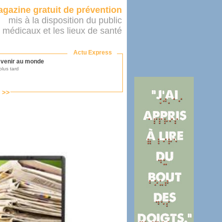
gazine gratuit de prévention
mis à la disposition du public
 médicaux et les lieux de santé
Actu Express
r venir au monde
lus tard
s >>
ononcer sur le système de santé
as par le ministère...
mer son médecin
éalité
e 2016