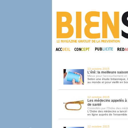
13 octobre 2015
L'été: la meilleure saiso
Mieux pour l'accouchement et 
Selon une étude britannique, l
au monde et pour vieillir en bo
12 octobre 2015
Les médecins appelés à 
de santé
Consultés par l'Ordre des médec
L'Ordre des médecins a lancé
en ligne auprès de l'ensemble
12 octobre 2015