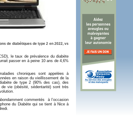
 plus en 2016
fs n'a pas été inutile
ions de diabétiques de type 2 en 2022, vs
SD), le taux de prévalence du diabète
ourrait passer en à peine 10 ans de 4,6%
aladies chroniques sont appelées à
nnées en raison du vieillissement de la
 diabète de type 2 (90% des cas), des
de vie (obésité, sédentarité) sont très
olution.
e abondamment commentés
à l’occasion
phone du Diabète qui se tient à Nice à
dredi.