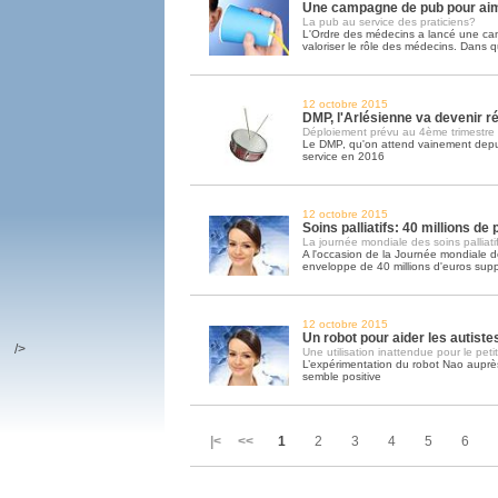
Une campagne de pub pour ai
La pub au service des praticiens?
L'Ordre des médecins a lancé une c
valoriser le rôle des médecins. Dans q
12 octobre 2015
DMP, l'Arlésienne va devenir ré
Déploiement prévu au 4ème trimestre
Le DMP, qu'on attend vainement depui
service en 2016
12 octobre 2015
Soins palliatifs: 40 millions de
La journée mondiale des soins palliatif
A l'occasion de la Journée mondiale des
enveloppe de 40 millions d'euros sup
12 octobre 2015
Un robot pour aider les autiste
/>
Une utilisation inattendue pour le peti
L’expérimentation du robot Nao auprès
semble positive
|< <<
1
2
3
4
5
6