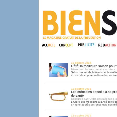
13 octobre 2015
L'été: la meilleure saison pou
Mieux pour l'accouchement et mieux p
Selon une étude britannique, la meill
au monde et pour vieillir en bonne sant
12 octobre 2015
Les médecins appelés à se pr
de santé
Consultés par l'Ordre des médecins, pa
L'Ordre des médecins a lancé cette 
en ligne auprès de l'ensemble des m
12 octobre 2015