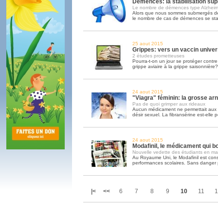
Démences: la stabilisation sup
Le nombre de démences type Alzheime
Alors que nous sommes submergés de 
le nombre de cas de démences se sta
25 aout 2015
Grippes: vers un vaccin univer
2 études prometteuses
Pourra-t-on un jour se protéger contre 
grippe aviaire à la grippe saisonnière?
24 aout 2015
"Viagra" féminin: la grosse ar
Pas de quoi grimper aux rideaux
Aucun médicament ne permettait aux 
désir sexuel. La fibransérine est-elle p
24 aout 2015
Modafinil, le médicament qui bo
Nouvelle vedette des étudiants en mal
Au Royaume Uni, le Modafinil est co
performances scolaires. Sans danger par
|<
<<
6
7
8
9
10
11
1