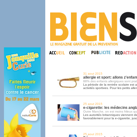
31 aout 2015
allergie et sport: allons z'enfant
88% des enfants allergiques sont pra
La période de la rentrée scolaire est au
activités sportives. Pour les petits alle
25 aout 2015
e-cigarette: les médecins angla
Outre Manche, on est moins frileux qu'
Les autorités britanniques viennent d
favorablement pour la e-cigarette, jus
25 aout 2015