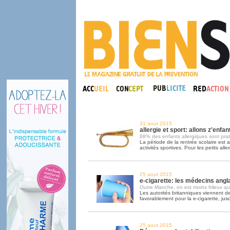
31 aout 2015
allergie et sport: allons z'enfant
88% des enfants allergiques sont pra
La période de la rentrée scolaire est au
activités sportives. Pour les petits alle
25 aout 2015
e-cigarette: les médecins angla
Outre Manche, on est moins frileux qu'
Les autorités britanniques viennent d
favorablement pour la e-cigarette, jus
25 aout 2015