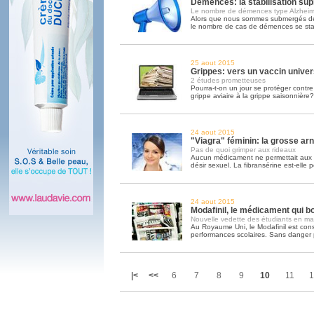
Démences: la stabilisation sup
Le nombre de démences type Alzheime
Alors que nous sommes submergés de 
le nombre de cas de démences se sta
25 aout 2015
Grippes: vers un vaccin univer
2 études prometteuses
Pourra-t-on un jour se protéger contre 
grippe aviaire à la grippe saisonnière?
24 aout 2015
"Viagra" féminin: la grosse ar
Pas de quoi grimper aux rideaux
Aucun médicament ne permettait aux 
désir sexuel. La fibransérine est-elle p
24 aout 2015
Modafinil, le médicament qui bo
Nouvelle vedette des étudiants en mal
Au Royaume Uni, le Modafinil est co
performances scolaires. Sans danger par
|<
<<
6
7
8
9
10
11
1