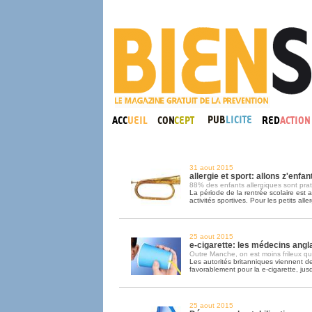
31 aout 2015
allergie et sport: allons z'enfant
88% des enfants allergiques sont pra
La période de la rentrée scolaire est au
activités sportives. Pour les petits alle
25 aout 2015
e-cigarette: les médecins angla
Outre Manche, on est moins frileux qu'
Les autorités britanniques viennent d
favorablement pour la e-cigarette, jus
25 aout 2015