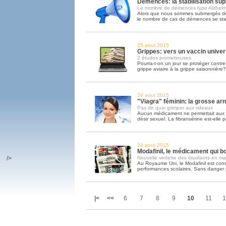
Démences: la stabilisation sup
Le nombre de démences type Alzheime
Alors que nous sommes submergés de 
le nombre de cas de démences se sta
25 aout 2015
Grippes: vers un vaccin univer
2 études prometteuses
Pourra-t-on un jour se protéger contre 
grippe aviaire à la grippe saisonnière?
24 aout 2015
"Viagra" féminin: la grosse ar
Pas de quoi grimper aux rideaux
Aucun médicament ne permettait aux 
désir sexuel. La fibransérine est-elle p
24 aout 2015
Modafinil, le médicament qui bo
/>
Nouvelle vedette des étudiants en mal
Au Royaume Uni, le Modafinil est co
performances scolaires. Sans danger par
|<
<<
6
7
8
9
10
11
1