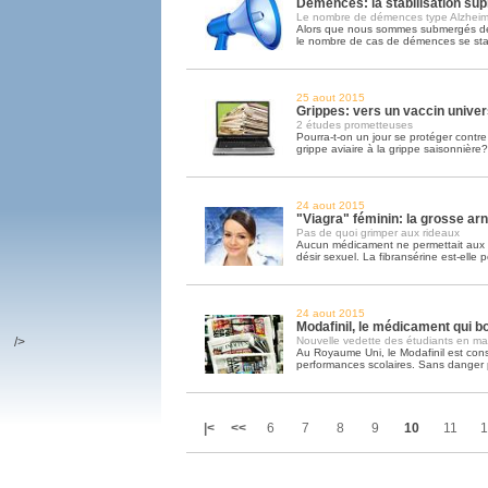
Démences: la stabilisation sup
Le nombre de démences type Alzheime
Alors que nous sommes submergés de 
le nombre de cas de démences se sta
25 aout 2015
Grippes: vers un vaccin univer
2 études prometteuses
Pourra-t-on un jour se protéger contre 
grippe aviaire à la grippe saisonnière?
24 aout 2015
"Viagra" féminin: la grosse ar
Pas de quoi grimper aux rideaux
Aucun médicament ne permettait aux 
désir sexuel. La fibransérine est-elle p
24 aout 2015
Modafinil, le médicament qui bo
/>
Nouvelle vedette des étudiants en mal
Au Royaume Uni, le Modafinil est co
performances scolaires. Sans danger par
|<
<<
6
7
8
9
10
11
1