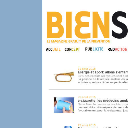
31 aout 2015
allergie et sport: allons z'enfant
88% des enfants allergiques sont pra
La période de la rentrée scolaire est au
activités sportives. Pour les petits alle
25 aout 2015
e-cigarette: les médecins angla
Outre Manche, on est moins frileux qu'
Les autorités britanniques viennent d
favorablement pour la e-cigarette, jus
25 aout 2015