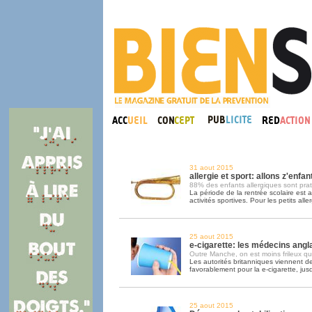
31 aout 2015
allergie et sport: allons z'enfant
88% des enfants allergiques sont pra
La période de la rentrée scolaire est au
activités sportives. Pour les petits alle
25 aout 2015
e-cigarette: les médecins angla
Outre Manche, on est moins frileux qu'
Les autorités britanniques viennent d
favorablement pour la e-cigarette, jus
25 aout 2015