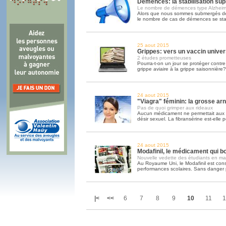
Démences: la stabilisation sup
Le nombre de démences type Alzheime
Alors que nous sommes submergés de 
le nombre de cas de démences se sta
25 aout 2015
Grippes: vers un vaccin univer
2 études prometteuses
Pourra-t-on un jour se protéger contre 
grippe aviaire à la grippe saisonnière?
24 aout 2015
"Viagra" féminin: la grosse ar
Pas de quoi grimper aux rideaux
Aucun médicament ne permettait aux 
désir sexuel. La fibransérine est-elle p
24 aout 2015
Modafinil, le médicament qui bo
Nouvelle vedette des étudiants en mal
Au Royaume Uni, le Modafinil est co
performances scolaires. Sans danger par
|<
<<
6
7
8
9
10
11
1