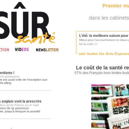
Premier ma
dans les cabinets
L'été: la meilleure saison pou
Mieux pour l'accouchement et mieux p
lire la suite >>
voir toutes les Actu Expres
Les médecins appelés à se pr
Consultés par l'Ordre des médecins, p
Le coût de la santé 
lire la suite >>
'enfants !
57% des Français hors limites bud
ont pratiquants
e est aussi celle de l'inscription aux
its allerg
Une campagne de pub pour ai
La pub au service des praticiens?
lire la suite >>
 anglais vont la prescrire
leux qu'en France sur le sujet
nnent de se prononcer
te, jusqu'à évoquer la possibil
DMP, l'Arlésienne va devenir r
Déploiement prévu au 4ème trimestr
lire la suite >>