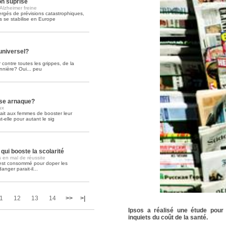
on suprise
lzheimer freine
gés de prévisions catastrophiques,
Soins palliatifs: 40 millions de
 se stabilise en Europe
La journée mondiale des soins palliati
lire la suite >>
universel?
 contre toutes les grippes, de la
onnière? Oui... peu
sse arnaque?
ux
it aux femmes de booster leur
t-elle pour autant le sig
qui booste la scolarité
 en mal de réussite
 est consommé pour doper les
nger parait-il...
1
12
13
14
>>
>|
Ipsos a réalisé une étude pour 
inquiets du coût de la santé.