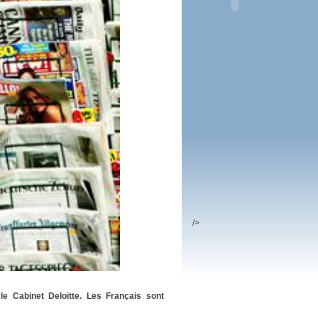
 plus en 2016
fs n'a pas été inutile
/>
le Cabinet Deloitte. Les Français sont