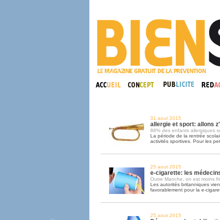
31 aout 2015
allergie et sport: allons z
88% des enfants allergiques s
La période de la rentrée scolair
activités sportives. Pour les pet
25 aout 2015
e-cigarette: les médecins
Outre Manche, on est moins fri
Les autorités britanniques vie
favorablement pour la e-cigaret
25 aout 2015