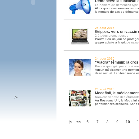
Démences: la stabilisati
Le nombre de démences type A
Alors que nous sommes submer
le nombre de cas de démences
25 aout 2015
Grippes: vers un vaccin 
2 études prometteuses
Pourra-t-on un jour se protéger
grippe aviaire à la grippe sais
24 aout 2015
"Viagra" féminin: la gro
Pas de quoi grimper aux ridea
Aucun médicament ne permetta
désir sexuel. La fibransérine es
24 aout 2015
Modafinil, le médicament 
/>
Nouvelle vedette des étudiants
Au Royaume Uni, le Modafinil
performances scolaires. Sans da
|<
<<
6
7
8
9
10
1