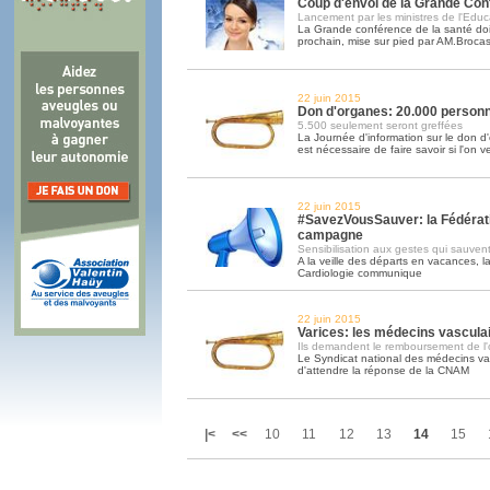
Coup d'envoi de la Grande Con
Lancement par les ministres de l'Educ
La Grande conférence de la santé doit
prochain, mise sur pied par AM.Brocas 
22 juin 2015
Don d'organes: 20.000 personn
5.500 seulement seront greffées
La Journée d'information sur le don d'
est nécessaire de faire savoir si l'on v
22 juin 2015
#SavezVousSauver: la Fédérati
campagne
Sensibilisation aux gestes qui sauven
A la veille des départs en vacances, 
Cardiologie communique
22 juin 2015
Varices: les médecins vasculai
Ils demandent le remboursement de l'
Le Syndicat national des médecins va
d'attendre la réponse de la CNAM
|<
<<
10
11
12
13
14
15