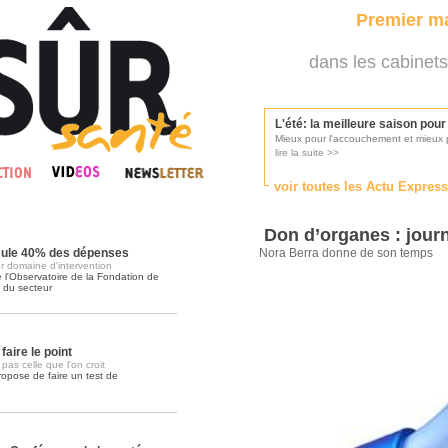
Premier ma
dans les cabinets
L'été: la meilleure saison pou
Mieux pour l'accouchement et mieux p
lire la suite >>
voir toutes les Actu Expres
Les médecins appelés à se pr
Consultés par l'Ordre des médecins, p
Don d’organes : journ
lire la suite >>
mule 40% des dépenses
Nora Berra donne de son temps
1er domaine d'intervention
l'Observatoire de la Fondation de
té du secteur
Une campagne de pub pour ai
La pub au service des praticiens?
lire la suite >>
aire le point
pas celle que l'on croit
ropose de faire un test de
DMP, l'Arlésienne va devenir r
Déploiement prévu au 4ème trimestr
lire la suite >>