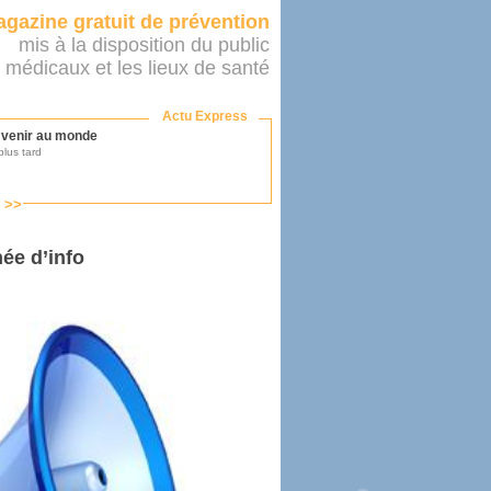
gazine gratuit de prévention
mis à la disposition du public
 médicaux et les lieux de santé
Actu Express
r venir au monde
lus tard
s >>
ononcer sur le système de santé
as par le ministère...
ée d’info
mer son médecin
éalité
e 2016