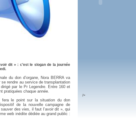
 plus en 2016
fs n'a pas été inutile
voir dit » : c’est le slogan de la journée
edi.
ionale du don d’organe, Nora BERRA va
se rendre au service de transplantation
, dirigé par le Pr Legendre. Entre 160 et
ont pratiquées chaque année.
/>
 fera le point sur la situation du don
ispositif de la nouvelle campagne de
uver des vies, il faut l’avoir dit », qui
me web inédite dédiée au grand public :