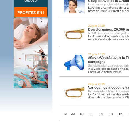
Coup d'envoi de la Grand
Lancement par les ministres de
La Grande conférence de la san
prochain, mise sur pied par AM
22 juin 2015
Don d'organes: 20.000 p
5.500 seulement seront greffé
La Journée d'information sur l
est nécessaire de faire savoir s
22 juin 2015
#SavezVousSauver: la Fé
campagne
Sensibilisation aux gestes qui
A la veille des départs en vac
Cardiologie communique
22 juin 2015
Varices: les médecins va
Ils demandent le remboursemen
Le Syndicat national des méde
d'attendre la réponse de la C
|<
<<
10
11
12
13
14