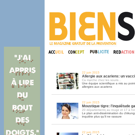
22 juin 2015
Allergie aux acariens: un vacc
Ca marche chez les souris...
Une équipe scientifique a mis au poin
allergies aux acariens
22 juin 2015
Moustique tigre: l'inquiétude g
20 départements au rouge et 17 à l'o
Le plan anti-dissémination du chikun
inquiète plus qu'il ne rassure
22 juin 2015