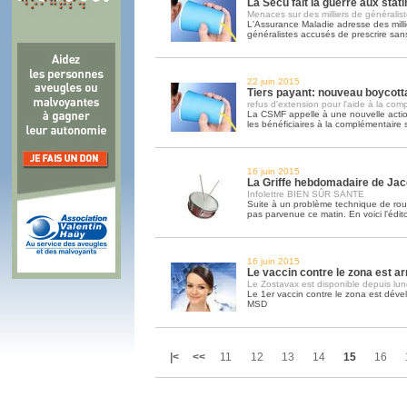
La Sécu fait la guerre aux stat
Menaces sur des milliers de généralis
L'Assurance Maladie adresse des milli
généralistes accusés de prescrire san
22 juin 2015
Tiers payant: nouveau boycottag
refus d'extension pour l'aide à la com
La CSMF appelle à une nouvelle acti
les bénéficiaires à la complémentaire 
16 juin 2015
La Griffe hebdomadaire de Ja
Infolettre BIEN SÛR SANTE
Suite à un problème technique de routa
pas parvenue ce matin. En voici l'édit
16 juin 2015
Le vaccin contre le zona est ar
Le Zostavax est disponible depuis lun
Le 1er vaccin contre le zona est déve
MSD
|<
<<
11
12
13
14
15
16