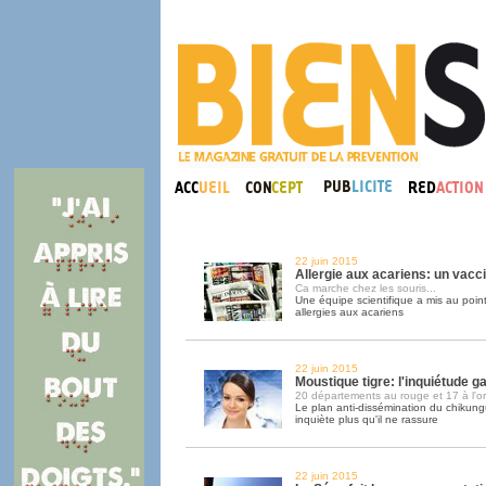
22 juin 2015
Allergie aux acariens: un vacc
Ca marche chez les souris...
Une équipe scientifique a mis au poin
allergies aux acariens
22 juin 2015
Moustique tigre: l'inquiétude g
20 départements au rouge et 17 à l'o
Le plan anti-dissémination du chikun
inquiète plus qu'il ne rassure
22 juin 2015