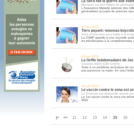
La Sécu fait la guerre aux stat
Menaces sur des milliers de généralis
L'Assurance Maladie adresse des milli
généralistes accusés de prescrire san
22 juin 2015
Tiers payant: nouveau boycottag
refus d'extension pour l'aide à la com
La CSMF appelle à une nouvelle acti
les bénéficiaires à la complémentaire 
16 juin 2015
La Griffe hebdomadaire de Ja
Infolettre BIEN SÛR SANTE
Suite à un problème technique de routa
pas parvenue ce matin. En voici l'édit
16 juin 2015
Le vaccin contre le zona est ar
Le Zostavax est disponible depuis lun
Le 1er vaccin contre le zona est déve
MSD
|<
<<
11
12
13
14
15
16