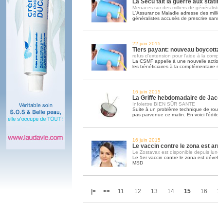
La Sécu fait la guerre aux stat
Menaces sur des milliers de généralis
L'Assurance Maladie adresse des milli
généralistes accusés de prescrire san
22 juin 2015
Tiers payant: nouveau boycottag
refus d'extension pour l'aide à la com
La CSMF appelle à une nouvelle acti
les bénéficiaires à la complémentaire 
16 juin 2015
La Griffe hebdomadaire de Ja
Infolettre BIEN SÛR SANTE
Suite à un problème technique de routa
pas parvenue ce matin. En voici l'édit
16 juin 2015
Le vaccin contre le zona est ar
Le Zostavax est disponible depuis lun
Le 1er vaccin contre le zona est déve
MSD
|<
<<
11
12
13
14
15
16