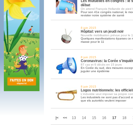
Les mutuelles en congrès : le
débat
On attend François Hollande de pied 
Pour son 41e congrès national, le mo
revisiter notre système de santé
8 juin 2015
Hôpital: vers un jeudi noir
Nouvelle mobilisation prévue pour le 1
Quelques manifestations éparses ce m
masse pour le 11
8 juin 2015
Coronavirus: la Corée s'inquiè
87 cas et 6 décès en 15 jours
En Corée du sud, des mesures except
juguler une épidémie
8 juin 2015
Logos nutritionnels: les officiel
L'industrie veut imposer sa propre co
Les industriels ne sont pas d'accord a
que els autorités veulent imposer
|<
<<
13
14
15
16
17
18