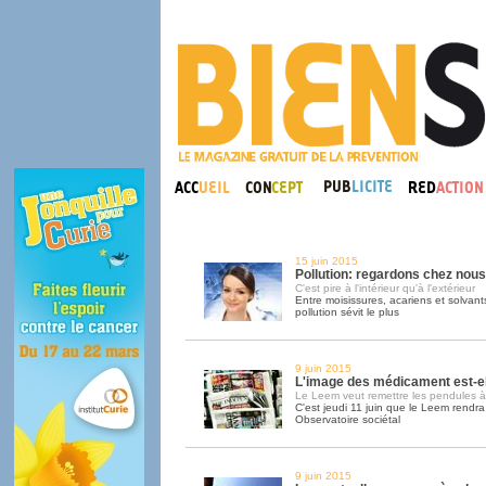
15 juin 2015
Pollution: regardons chez nous
C'est pire à l'intérieur qu'à l'extérieur
Entre moisissures, acariens et solvant
pollution sévit le plus
9 juin 2015
L'image des médicament est-e
Le Leem veut remettre les pendules à
C'est jeudi 11 juin que le Leem rendra 
Observatoire sociétal
9 juin 2015