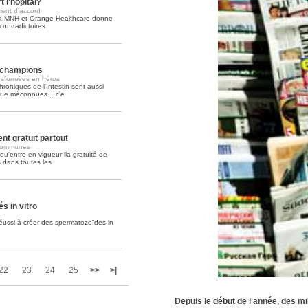
 l'hôpital?
ment d'accord
a MNH et Orange Healthcare donne
Soins palliatifs: 40 millions de
contradictoires
La journée mondiale des soins palliati
lire la suite >>
s champions
nsformées en héros
roniques de l'Intestin sont aussi
que méconnues... c'e
t gratuit partout
 communes
qu'entre en vigueur lla gratuité de
 dans toutes les
s in vitro
réussi à créer des spermatozoïdes in
22
23
24
25
>>
>|
Depuis le début de l'année, des mi