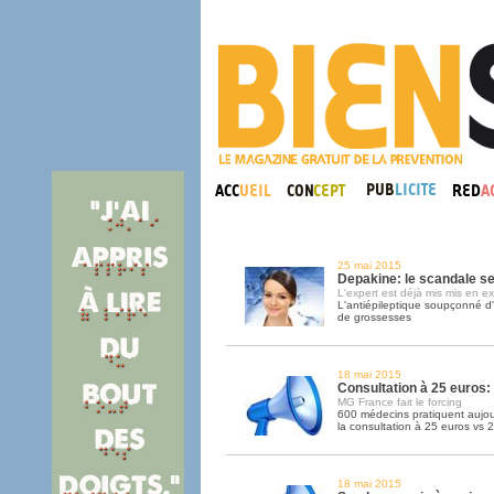
25 mai 2015
Depakine: le scandale s
L'expert est déjà mis mis en 
L'antiépileptique soupçonné d'
de grossesses
18 mai 2015
Consultation à 25 euros:
MG France fait le forcing
600 médecins pratiquent aujou
la consultation à 25 euros vs 
18 mai 2015