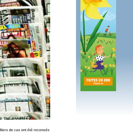
 plus en 2016
fs n'a pas été inutile
lliers de cas ont été recensés