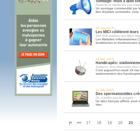
Sondage: mais à quoi sert
Patients et médecins pas vrai
Un sondage commandité par l
des résultats contrastés, voire 
18 mai 2015
Les MICI célèbrent leur
200 000 victimes des MICI tra
Les Maladies Inflammatoires Ch
invalidantes et douloureuses 
18 mai 2015
Handicapés: stationnemen
Jusqu'ici, tout dépendait des
C'est aujourd'hui mardi 19 mai 
stationnement des handicapés
12 mai 2015
Des spermatozoïdes créé
On n'arrête pas le progrès...
Un labo français affirme avoir 
vitro
|<
<<
17
18
19
20
21