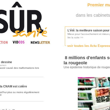
Premier ma
dans les cabinets
L'été: la meilleure saison pou
Mieux pour l'accouchement et mieux p
lire la suite >>
voir toutes les Actu Expres
Les médecins appelés à se pr
Consultés par l'Ordre des médecins, p
8 millions d'enfants 
lire la suite >>
e dessine
la rougeole
examen
Une épidémie historique de rouge
avoir causé des malformations lors
Une campagne de pub pour ai
La pub au service des praticiens?
lire la suite >>
 la CNAM est colère
rd'hui plus ou moins régulièrement
23
DMP, l'Arlésienne va devenir r
Déploiement prévu au 4ème trimestr
lire la suite >>