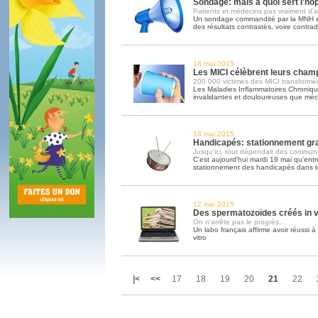
Sondage: mais à quoi sert l'hôp
Patients et médecins pas vraiment d'
Un sondage commandité par la MNH e
des résultats contrastés, voire contrad
18 mai 2015
Les MICI célèbrent leurs cham
200 000 victimes des MICI transformé
Les Maladies Inflammatoires Chronique
invalidantes et douloureuses que méc
18 mai 2015
Handicapés: stationnement grat
Jusqu'ici, tout dépendait des commun
C'est aujourd'hui mardi 19 mai qu'entre
stationnement des handicapés dans t
12 mai 2015
Des spermatozoïdes créés in v
On n'arrête pas le progrès...
Un labo français affirme avoir réussi 
vitro
|<
<<
17
18
19
20
21
22