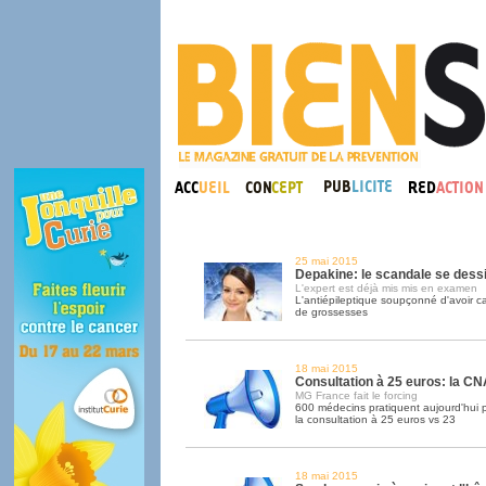
25 mai 2015
Depakine: le scandale se dess
L'expert est déjà mis mis en examen
L'antiépileptique soupçonné d'avoir c
de grossesses
18 mai 2015
Consultation à 25 euros: la CN
MG France fait le forcing
600 médecins pratiquent aujourd'hui 
la consultation à 25 euros vs 23
18 mai 2015