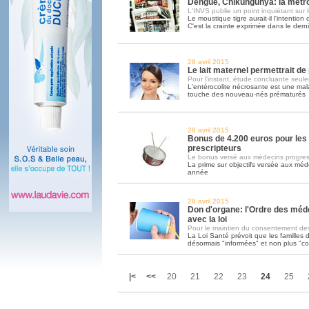
Dengue, Chikungunya: la mét
L'INVS publie un point inquiétant sur l
Le moustique tigre aurait-il l'intention
C'est la crainte exprimée dans le derni
28 avril 2015
Le lait maternel permettrait de 
Pour l'instant, étude concluante seule
L'entérocolite nécrosante est une mala
touche des nouveau-nés prématurés
28 avril 2015
Bonus de 4.200 euros pour le
prescripteurs
Le bonus versé aux médecins progre
La prime sur objectifs versée aux mé
année
28 avril 2015
Don d'organe: l'Ordre des méd
avec la loi
Pour le maintien du consentement de
La Loi Santé prévoit que les familles
désormais "informées" et non plus "co
|<
<<
20
21
22
23
24
25