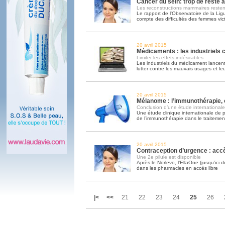
Cancer du sein: trop de reste 
Les reconstructions mammaires reste
Le rapport de l'Observatoire de la Lig
compte des difficultés des femmes vic
20 avril 2015
Médicaments : les industriels
Limiter les effets indésirables
Les industriels du médicament lance
lutter contre les mauvais usages et l
20 avril 2015
Mélanome : l’immunothérapie,
Conclusion d’une étude internationale
Une étude clinique internationale de p
de l’immunothérapie dans le traiteme
20 avril 2015
Contraception d’urgence : accè
Une 2e pilule est disponible
Après le Norlevo, l’EllaOne (jusqu’ici dé
dans les pharmacies en accès libre
|<
<<
21
22
23
24
25
26