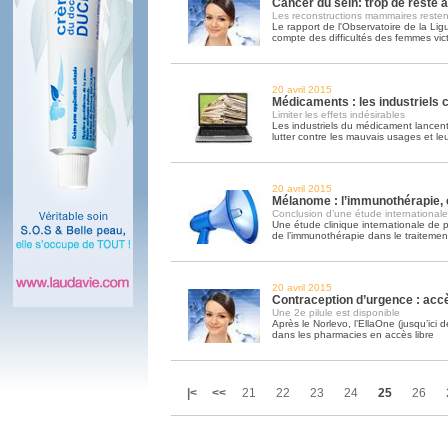
Cancer du sein: trop de reste 
Les reconstructions mammaires reste
Le rapport de l'Observatoire de la Lig
compte des difficultés des femmes vic
20 avril 2015
Médicaments : les industriels
Limiter les effets indésirables
Les industriels du médicament lance
lutter contre les mauvais usages et l
20 avril 2015
Mélanome : l’immunothérapie,
Conclusion d’une étude internationale
Une étude clinique internationale de p
de l’immunothérapie dans le traiteme
20 avril 2015
Contraception d’urgence : accè
Une 2e pilule est disponible
Après le Norlevo, l’EllaOne (jusqu’ici dé
dans les pharmacies en accès libre
|<
<<
21
22
23
24
25
26