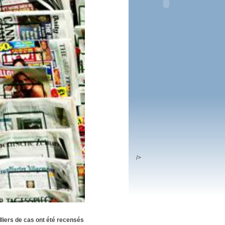
 plus en 2016
fs n'a pas été inutile
/>
lliers de cas ont été recensés