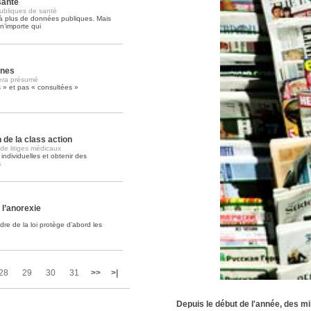
santé
ubliques de santé
à plus de données publiques. Mais
Soins palliatifs: 40 millions de
n’importe qui
La journée mondiale des soins palliati
lire la suite >>
anes
era présumé
s » et pas « consultées »
n de la class action
de litiges médicaux
 individuelles et obtenir des
s
 l’anorexie
e de la loi protège d’abord les
28
29
30
31
>>
>|
Depuis le début de l'année, des mi