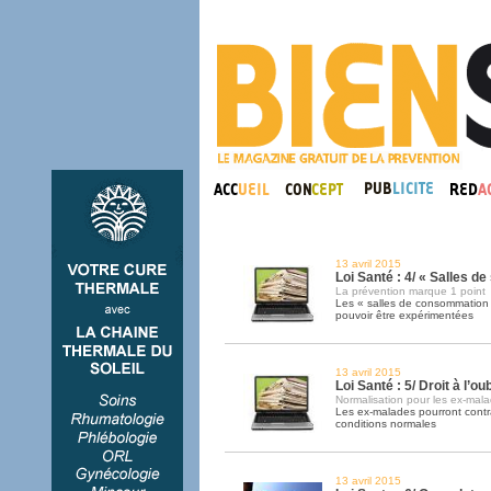
13 avril 2015
Loi Santé : 4/ « Salles de
La prévention marque 1 point
Les « salles de consommation 
pouvoir être expérimentées
13 avril 2015
Loi Santé : 5/ Droit à l’oub
Normalisation pour les ex-mal
Les ex-malades pourront cont
conditions normales
13 avril 2015