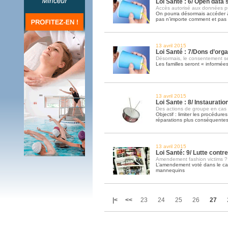
Loi Sante : 6/ Open data 
Accès autorisé aux données p
On pourra désormais accéder 
pas n’importe comment et pas 
13 avril 2015
Loi Santé : 7/Dons d’org
Désormais, le consentement s
Les familles seront « informée
13 avril 2015
Loi Sante : 8/ Instauratio
Des actions de groupe en cas 
Objectif : limiter les procédures
réparations plus conséquente
13 avril 2015
Loi Santé: 9/ Lutte contre
Amendement fashion victims ?
L’amendement voté dans le cadr
mannequins
|<
<<
23
24
25
26
27