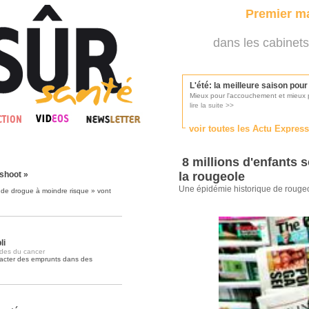
Premier ma
dans les cabinets
L'été: la meilleure saison pou
Mieux pour l'accouchement et mieux p
lire la suite >>
voir toutes les Actu Expres
Les médecins appelés à se pr
Consultés par l'Ordre des médecins, p
8 millions d'enfants 
lire la suite >>
 shoot »
la rougeole
Une épidémie historique de rouge
de drogue à moindre risque » vont
Une campagne de pub pour ai
La pub au service des praticiens?
lire la suite >>
li
ades du cancer
racter des emprunts dans des
DMP, l'Arlésienne va devenir r
Déploiement prévu au 4ème trimestr
lire la suite >>